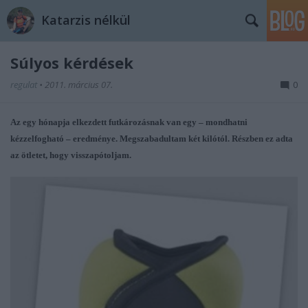
Katarzis nélkül
Súlyos kérdések
regulat
•
2011. március 07.
0
Az egy hónapja elkezdett futkározásnak van egy – mondhatni
kézzelfogható – eredménye. Megszabadultam két kilótól. Részben ez adta
az ötletet, hogy visszapótoljam.