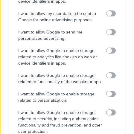
device identifiers in apps.
kiló.
2011. március 5.
I want to allow my user data to be sent to
Google for online advertising purposes.
Táv:
10,28 km
Idő:
56’34”
I want to allow Google to send me
personalized advertising.
Tempó:
5’30”
I want to allow Google to enable storage
related to analytics like cookies on web or
ps (2014): gyorsan abbahagytam, csak egy nehezen múló izomgörcsöt
device identifiers in apps.
sikerült összeszednem...
I want to allow Google to enable storage
related to functionality of the website or app.
Címkék:
sport
futás
görcs
csuklósúly
rossz tartás
I want to allow Google to enable storage
related to personalization.
I want to allow Google to enable storage
related to security, including authentication
Ajánlott bejegyzések:
functionality and fraud prevention, and other
user protection.