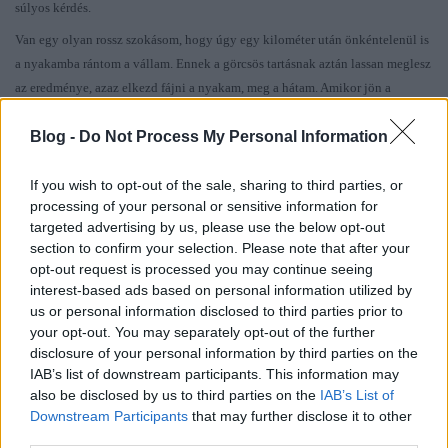
súlyos kérdés.
Van egy olyan rossz szokásom, hogy úgy egy kilométer után önkéntelenül is
a nyakamba rántom a vállam. Ennek a görcsös tartásnak aztán lassan meglesz
az eredménye, azaz elkezd fájni a nyakam, meg a hátam. Amikor jön a
fájdalom, akkor persze odafigyelek és leengedem.
Blog -
Do Not Process My Personal Information
Ez egyrészt már késő, mert a fájdalom megvan, csak enyhül. Másrészt mivel a
rossz szokás, az szokás, és mint ilyen - ahogy nem figyelek rá - visszajön.
If you wish to opt-out of the sale, sharing to third parties, or
Azaz előbb-utóbb ismét visszahúzom a vállam…
processing of your personal or sensitive information for
Na most ez ellen gondoltam, hogy a csuklósúlyok hatásosak lesznek, és a
targeted advertising by us, please use the below opt-out
section to confirm your selection. Please note that after your
plusz kilók akadályozzák a rossz tartás felvételét.
opt-out request is processed you may continue seeing
Tény, hogy az ötlet részben bevált.
interest-based ads based on personal information utilized by
us or personal information disclosed to third parties prior to
Vagyis a rossz tartást valamivel később vettem fel, így később jött a
your opt-out. You may separately opt-out of the further
fájdalom. De meg nem szüntette.
disclosure of your personal information by third parties on the
Ráadásul az utolsó két kilométeren, már határozottan tehernek kezdtem
IAB’s list of downstream participants. This information may
érezni a súlyzókat.
also be disclosed by us to third parties on the
IAB’s List of
Downstream Participants
that may further disclose it to other
Ugye egy hónapja nyolcvan négy kilót cipeltem. Most is. Igaz ebben már
third parties.
benne volt a súlyzó adta plusz. Ez meglátszott a tempómon is. Mivel a