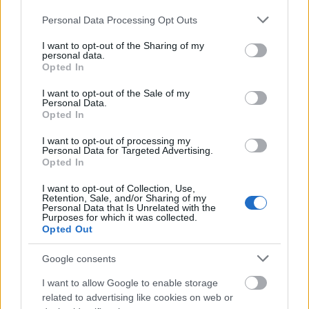
Please note that this website/app uses one or more Google
pulzusra koncentráltam, hogy maradjon lehetőleg 160 bpm körül, így a
Personal Data Processing Opt Outs
services and may gather and store information including but
tempóm érezhetően lassult olyan 6 perc/km-re.
not limited to your visit or usage behaviour. You may click to
I want to opt-out of the Sharing of my
personal data.
Ráadásul a plusz teher érezhető izomlázat okozott.
grant or deny consent to Google and its third-party tags to
Opted In
use your data for below specified purposes in below Google
Összességében, bár kaptam olyan tanácsot, hogy ezt a súlyzós futást
consent section.
I want to opt-out of the Sale of my
mellőzzem, a dolog egyelőre nem tűnik rossznak, persze szigorú
Personal Data.
megkötésekkel.
Opted In
Egy. Nem szeretném tönkrevágni az ízületeimet, így a heti három futásból
I want to opt-out of processing my
egyszer, a lassú napon fogom a súlyokat felcsatolni.
Personal Data for Targeted Advertising.
Opted In
Kettő. Ugyancsak az ízületeimre való tekintettel – bár a neve csuklósúly –
eszem ágában sincs csuklón, vagy bokán viselni, hanem alkarra teszem. Így –
I want to opt-out of Collection, Use,
Retention, Sale, and/or Sharing of my
ha jól tudom – kevésbé terheli a könyökömet, de a vállamat az eredeti terv
Personal Data that Is Unrelated with the
Purposes for which it was collected.
szerint húzza. Ez persze nem zárja ki, hogy éppen hülyeséget csinálok,
Opted Out
mindenesetre, ha az ízületeim kezdem érezni a jótékonynak nem mondható
hatást, abbahagyom.
Google consents
Három. Ha sikerül a görcsös tartástól megszabadulni, akkor is abbahagyom.
I want to allow Google to enable storage
related to advertising like cookies on web or
Tanulság? Az van. Egyelőre annyi, hogy kétszer egy kiló nehezebb, mint két