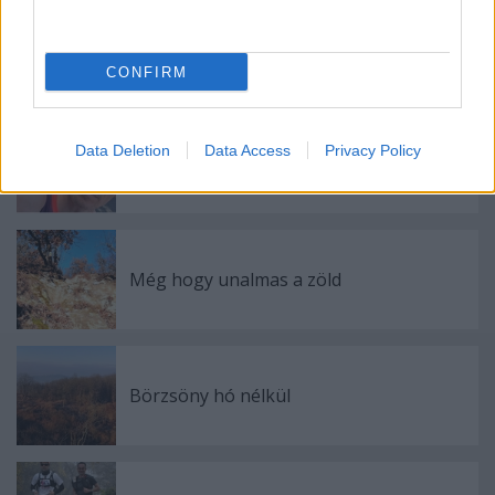
Minden távnak jár a "tisztelet"
CONFIRM
Data Deletion
Data Access
Privacy Policy
Együtt mégis külön
Még hogy unalmas a zöld
Börzsöny hó nélkül