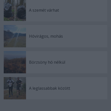
A szemét várhat
Hóvirágos, mohás
Börzsöny hó nélkül
A leglassabbak között