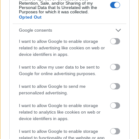
Retention, Sale, and/or Sharing of my
Personal Data that Is Unrelated with the
Kevesebb lett. Bő két perccel. Ez azt jelenti, hogy ilyen jót még az idén nem
Purposes for which it was collected.
futottam. Magyarul PB. Ezt még emésztettem egy kicsit, mint a túrórudi
Opted Out
utánzatot, amit a befutónál nyomtak a kezembe.
Google consents
Az idén minden versenyen rosszabbat futottam, mint amit előtte az
edzéseken. Végre áttörtem a falat az agyamban. Sikerült! Megvont az
I want to allow Google to enable storage
önbizalom-infúzió!
related to advertising like cookies on web or
device identifiers in apps.
2011. október 09. - NATO futás
I want to allow my user data to be sent to
A távolságról el kell mondanom, hogy az RDS-t a rajtvonal előtt olyan
Google for online advertising purposes.
harminc-negyven méterrel indítottam, és olyan tíz-húsz méterrel a cél után
állítottam le. 10,06 kilométert mért.
I want to allow Google to send me
Szerintem pontosan mérték ki a távot.
personalized advertising.
Viszont bosszantó, hogy az eredménylistát a nettó idővel nem tették közzé.
I want to allow Google to enable storage
Bár azt még pótolhatják.
related to analytics like cookies on web or
device identifiers in apps.
Magilla gorilla örökbecsűjével zárom
I want to allow Google to enable storage
related to functionality of the website or app.