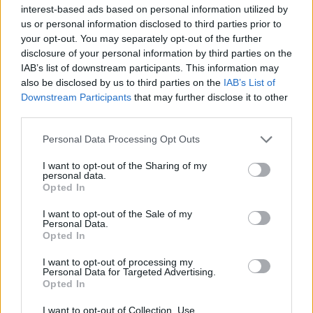
tizenegy fokban úgy éreztem, hogy minek.
interest-based ads based on personal information utilized by
Be kell vallanom az Andrássyn a futás nagyon jól esett. Nekem végig lejtett.
us or personal information disclosed to third parties prior to
your opt-out. You may separately opt-out of the further
Lehet, hogy a valóságban nem lejt végig, de én úgy éreztem.
disclosure of your personal information by third parties on the
Aztán a Hősök terén jött a döbbenet. Én úgy számoltam, hogy hat
IAB’s list of downstream participants. This information may
kilométernél járhatunk, de ott volt a váltópont. Logikusan tíz kilométernél
also be disclosed by us to third parties on the
IAB’s List of
félúton váltanak. Akkor viszont van még hátra öt. Kellett vagy száz méter
Downstream Participants
that may further disclose it to other
third parties.
mire magamhoz tértem a sokkból, hogy még előttem a táv fele. Itt kell
megjegyeznem, hogy ha elolvastam volna a versenykiírást, akkor tudtam
Please note that this website/app uses one or more Google
Personal Data Processing Opt Outs
volna, hogy a váltók 6 és 4 kilométert futnak. De nem olvastam el, mert
services and may gather and store information including but
minek, ha nem váltóban futok…
not limited to your visit or usage behaviour. You may click to
I want to opt-out of the Sharing of my
personal data.
grant or deny consent to Google and its third-party tags to
Nagy nehezen összeszedtem magam, és kezdődött a bolyongás a ligetben. Az
Opted In
use your data for below specified purposes in below Google
Olaf Palme, már teljes zavar, hogy hol lesz ennek a vége. Kacskaringó. A
consent section.
I want to opt-out of the Sale of my
Kertemnél vissza az Olaf Palmére és ott a célkapu. Belehúztam. Kapunak
Personal Data.
Opted In
kapu volt, de nem a cél. Megint basszus. Aztán valaki a nevemet kiabálta,
meg hogy hajrá, így hajrázni kezdtem.
I want to opt-out of processing my
Personal Data for Targeted Advertising.
…és akkor tényleg cél. Annyira kizártam a külvilágot, hogy nem láttam az
Opted In
órát. az RDS-t meg nem igazán mertem megnézni. Az, hogy ötven körül, azt
éreztem, de hogy mennyivel több? Na attól tartottam.
I want to opt-out of Collection, Use,