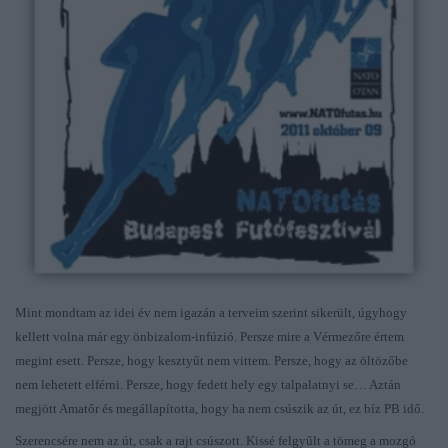
Mint mondtam az idei év nem igazán a terveim szerint sikerült, úgyhogy
kellett volna már egy önbizalom-infúzió. Persze mire a Vérmezőre értem
megint esett. Persze, hogy kesztyűt nem vittem. Persze, hogy az öltözőbe
nem lehetett elférni. Persze, hogy fedett hely egy talpalatnyi se… Aztán
megjött Amatőr és megállapította, hogy ha nem csúszik az út, ez bíz PB idő.
Szerencsére nem az út, csak a rajt csúszott. Kissé felgyűlt a tömeg a mozgó