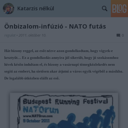
Katarzis nélkül
Önbizalom-infúzió - NATO futás
regulat
•
2011. október 10.
0
Hát bizony reggel, az esőt nézve azon gondolkodtam, hogy vigyek-e
kesztyűt… Ez a gondolkodás annyira jól sikerült, hogy jó szokásomhoz
hívek későn indultam el, és bizony a vasárnapi tömegközlekedés nem
segíti az embert, ha sietősen akar átjutni a város egyik végéből a másikba.
De legalább útközben elállt az eső.