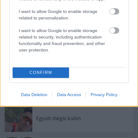
Legközelebb újra megpróbáljuk!
I want to allow Google to enable storage
related to personalization.
Ja, bevállalom a novemberi balatoni félmaratont. Ez már 90%!
I want to allow Google to enable storage
related to security, including authentication
functionality and fraud prevention, and other
user protection.
Címkék:
sport
verseny
futás
önbizalom
NATO
Balaton
félmaraton
CONFIRM
Data Deletion
Data Access
Privacy Policy
Ajánlott bejegyzések:
Együtt mégis külön