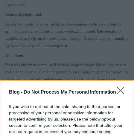
ruhatáraknál…
Aztán csak elrajtoltunk.
Ugye a Vérmezőtől a Városligetig, az összességében lejtő. Gyakorlatilag
egyből emelkedőnek indultunk, ami – a hozzám hasonló hátsófertályról
indulóknak azért jó, mert – széthúzza a tömeget. És mivel nem volt tumultus,
így hamarabb megtaláltam a tempómat.
És futottam.
Távjelzés útközben semmi, az RDS meg átlagsebességre állítva. Így csak az
aradi vértanúk képei alapján megérzésből saccoltam a megtett távolságot. Az
meg olyan morbid volt. Hóhér feeling, hogy ez is meg volt, meg az is…
Közben hátteret futottunk néhány – talán japán – turistának. Az mondjuk
Blog -
Do Not Process My Personal Information
vicces volt hogy futó mozdulatokat imitálva fotóztatták magukat a Lánchíd
pesti hídfőjénél.
If you wish to opt-out of the sale, sharing to third parties, or
processing of your personal or sensitive information for
Az
Engels
[bocsánat, de már nem tudom követni, hogy ebben a városban
targeted advertising by us, please use the below opt-out
melyik közterület mikori nevét kell használni] Erzsébet térnél volt egy
section to confirm your selection. Please note that after your
frissítő, de azt nagy ívben elkerültem. Talán, ha melegebb lett volna, de
opt-out request is processed you may continue seeing