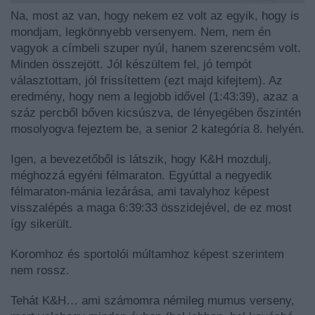
Na, most az van, hogy nekem ez volt az egyik, hogy is
mondjam, legkönnyebb versenyem. Nem, nem én
vagyok a címbeli szuper nyúl, hanem szerencsém volt.
Minden összejött. Jól készültem fel, jó tempót
választottam, jól frissítettem (ezt majd kifejtem). Az
eredmény, hogy nem a legjobb idővel (1:43:39), azaz a
száz percből bőven kicsúszva, de lényegében őszintén
mosolyogva fejeztem be, a senior 2 kategória 8. helyén.
Igen, a bevezetőből is látszik, hogy K&H mozdulj,
méghozzá egyéni félmaraton. Egyúttal a negyedik
félmaraton-mánia lezárása, ami tavalyhoz képest
visszalépés a maga 6:39:33 összidejével, de ez most
így sikerült.
Koromhoz és sportolói múltamhoz képest szerintem
nem rossz.
Tehát K&H… ami számomra némileg mumus verseny,