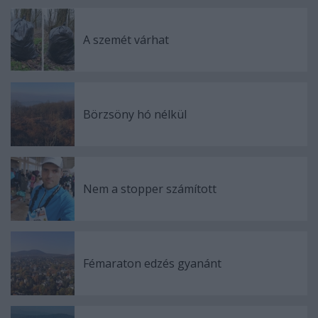
A szemét várhat
Börzsöny hó nélkül
Nem a stopper számított
Fémaraton edzés gyanánt