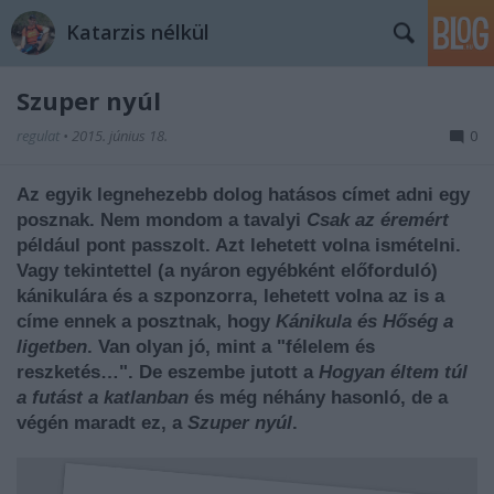
Katarzis nélkül
Szuper nyúl
regulat
•
2015. június 18.
0
Az egyik legnehezebb dolog hatásos címet adni egy
posznak. Nem mondom a tavalyi
Csak az éremért
például pont passzolt. Azt lehetett volna ismételni.
Vagy tekintettel (a nyáron egyébként előforduló)
kánikulára és a szponzorra, lehetett volna az is a
címe ennek a posztnak, hogy
Kánikula és Hőség a
ligetben
. Van olyan jó, mint a "félelem és
reszketés…". De eszembe jutott a
Hogyan éltem túl
a futást a katlanban
és még néhány hasonló, de a
végén maradt ez, a
Szuper nyúl
.