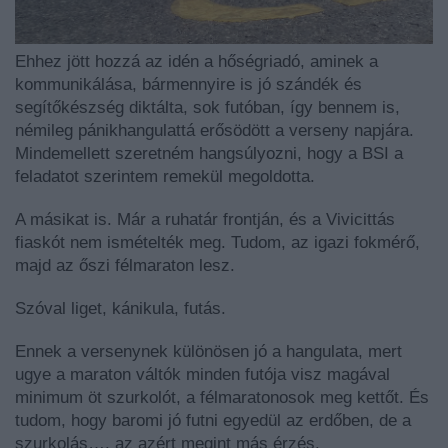
Ehhez jött hozzá az idén a hőségriadó, aminek a
kommunikálása, bármennyire is jó szándék és
segítőkészség diktálta, sok futóban, így bennem is,
némileg pánikhangulattá erősödött a verseny napjára.
Mindemellett szeretném hangsúlyozni, hogy a BSI a
feladatot szerintem remekül megoldotta.
A másikat is. Már a ruhatár frontján, és a Vivicittás
fiaskót nem ismételték meg. Tudom, az igazi fokmérő,
majd az őszi félmaraton lesz.
Szóval liget, kánikula, futás.
Ennek a versenynek különösen jó a hangulata, mert
ugye a maraton váltók minden futója visz magával
minimum öt szurkolót, a félmaratonosok meg kettőt. És
tudom, hogy baromi jó futni egyedül az erdőben, de a
szurkolás…. az azért megint más érzés.