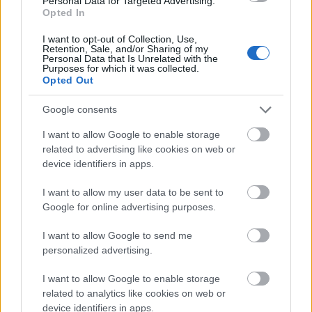
Personal Data for Targeted Advertising.
Második kör.
A Hősök teréig arra figyelek, hogy ne a
Opted In
friss váltótagok ritmusát vegyem fel. Siker. A mezőny
széthúzódott, így még a liget is elviselhető… Azért
I want to opt-out of Collection, Use,
Retention, Sale, and/or Sharing of my
vannak pontok, szakaszok, ahol nem mozog a levegő.
Personal Data that Is Unrelated with the
A sok futó áthalad, de a szagunk valahogy ott reked.
Purposes for which it was collected.
Opted Out
Nyomasztó. Az Olof Palme emelkedőjének a végén,
látom, ahogy egy lány összeesik. Mire odaérek, már
Google consents
leviszik az árnyékba. Átfut az agyamon, hogy lassan
frissíteni kéne. Végighúzom a nyelvem a
I want to allow Google to enable storage
szájpadlásomon. Nem kéne frissíteni. Diesel úgy
related to advertising like cookies on web or
ötszáz környékén előttem. Eddig jó! A második kör
device identifiers in apps.
vége:
34:34
.
I want to allow my user data to be sent to
Google for online advertising purposes.
I want to allow Google to send me
Harmadik kör.
Itt szokott baj lenni. Az első két
personalized advertising.
kilométeren nincs. Tulajdonképpen, ha nem látnám
minden kör elején, a hőmérőn, hogy 39 fok van a
I want to allow Google to enable storage
napon, nem is zavarna a meleg. Kezdem beérni a
related to analytics like cookies on web or
lassabb félmaratonistákat. Egy darabig együtt futok egy
device identifiers in apps.