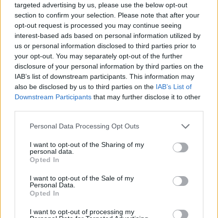
targeted advertising by us, please use the below opt-out
section to confirm your selection. Please note that after your
opt-out request is processed you may continue seeing
interest-based ads based on personal information utilized by
us or personal information disclosed to third parties prior to
your opt-out. You may separately opt-out of the further
disclosure of your personal information by third parties on the
IAB’s list of downstream participants. This information may
also be disclosed by us to third parties on the
IAB’s List of
Downstream Participants
that may further disclose it to other
third parties.
Elindult a tömeg, kikanyarodtunk a Dózsára, és erősen
Please note that this website/app uses one or more Google
Personal Data Processing Opt Outs
figyeltem az órát, hogy gond nélkül engedjem el azokat,
services and may gather and store information including but
akik gyorsabbak. Kell az energia a végére is. A
not limited to your visit or usage behaviour. You may click to
I want to opt-out of the Sharing of my
personal data.
második kilométer után Bitliszbá fut el mellettem.
grant or deny consent to Google and its third-party tags to
Opted In
use your data for below specified purposes in below Google
Basszus, mintha állnék! Nem baj! Nem veszem fel a
consent section.
tempóját, viszont a hat visszafordító miatt tudok
I want to opt-out of the Sale of my
Personal Data.
Dieselre figyelni.
Első kör:
34:31
Sose kezdtem ilyen
Opted In
lassan. Nem baj!
I want to opt-out of processing my