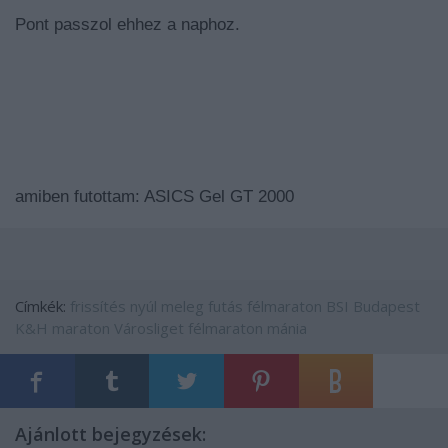
Pont passzol ehhez a naphoz.
amiben futottam: ASICS Gel GT 2000
Címkék:
frissítés
nyúl
meleg
futás
félmaraton
BSI
Budapest
K&H maraton
Városliget
félmaraton mánia
Ajánlott bejegyzések: