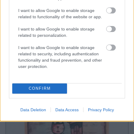
csapattárssal, a Pénzügyőr SE-ből, aztán ő megáll
frissíteni. Nyalogatom a szájpadlásom… még nem
I want to allow Google to enable storage
érzem, hogy kellene, de elhatározom, hogy az utolsó
related to functionality of the website or app.
frissítőpontnál mindenképpen, aztán úgy megörülők az
I want to allow Google to enable storage
árnyéknak meg a lejtőnek, hogy kimarad. De nem is
related to personalization.
vagyok szomjas… Kényelmesen futok, az utolsó
ötszáz, nem érdekes, hogy van benne két kanyar,
I want to allow Google to enable storage
gyorsítok… cél!
34:33
…izé, még tudnék futni.
related to security, including authentication
functionality and fraud prevention, and other
1:43:39
(bent, az első száz között)
user protection.
CONFIRM
Data Deletion
Data Access
Privacy Policy