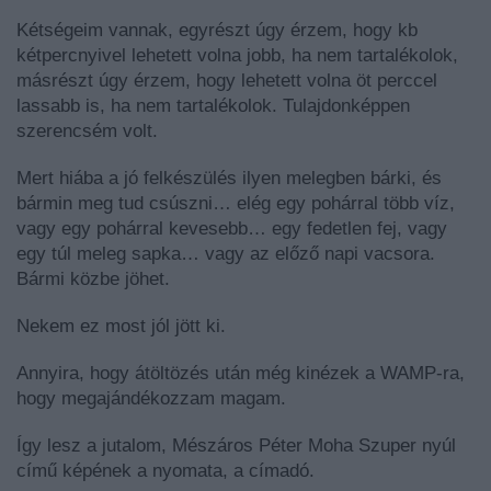
Kétségeim vannak, egyrészt úgy érzem, hogy kb
kétpercnyivel lehetett volna jobb, ha nem tartalékolok,
másrészt úgy érzem, hogy lehetett volna öt perccel
lassabb is, ha nem tartalékolok. Tulajdonképpen
szerencsém volt.
Mert hiába a jó felkészülés ilyen melegben bárki, és
bármin meg tud csúszni… elég egy pohárral több víz,
vagy egy pohárral kevesebb… egy fedetlen fej, vagy
egy túl meleg sapka… vagy az előző napi vacsora.
Bármi közbe jöhet.
Nekem ez most jól jött ki.
Annyira, hogy átöltözés után még kinézek a WAMP-ra,
hogy megajándékozzam magam.
Így lesz a jutalom, Mészáros Péter Moha Szuper nyúl
című képének a nyomata, a címadó.