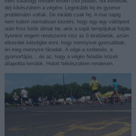
mert valahogy minden évben (hol jobban, hol kevésbé,
de) kikészültem a végére. Leginkább fej és gyomor
problémáim voltak. De inkább csak fej. A mai napig
nem tudom normálisan kezelni, hogy egy-egy váltópont
után friss futók állnak be, akik a saját tempójukat futják.
Ilyenkor engem rendszerint visz az ő lendületük, aztán
elkezdek kétségbe esni, hogy mennyivel gyorsabbak,
én meg mennyire fáradok. A vége a szétesés, a
gyomorfájás… és az, hogy a végén feladás közeli
állapotba kerülök. Holott felkészültem rendesen.