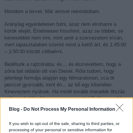
Mondom a tervet. Már amivel nekiindultam.
Aránylag egyenletesen futni, azaz nem elrohanni a
körök elejét. Értelmesen frissíteni, azaz se többet, se
kevesebbet nem inni, mint amit a szervezetem kíván,
mert tapasztalatom szerint mind a kettő árt. és 1:45:00
– 1:50:00 között célbaérni.
Beálltunk a rajtzónába, és… és észrevettem, hogy a
zóna bal oldalán ott van Diesel. Róla tudom, hogy
jelenlegi formája alapján egy félmaratonon, cca öt
perccel gyorsabb, mint én... az bő egy kilométer.
Kineveztem nyúlnak. Ha minél tovább maradok ötszáz
méteren belül, akkor meg a tervezett időnél gyorsabban
is célba érhetek.
Blog -
Do Not Process My Personal Information
If you wish to opt-out of the sale, sharing to third parties, or
processing of your personal or sensitive information for