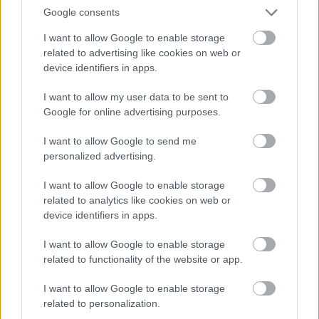
Google consents
I want to allow Google to enable storage
related to advertising like cookies on web or
device identifiers in apps.
I want to allow my user data to be sent to
Google for online advertising purposes.
I want to allow Google to send me
personalized advertising.
Aztán a zöld kereszt becsatlakozott a sárga sávba, és
I want to allow Google to enable storage
related to analytics like cookies on web or
elindult lefelé, a sárga sáv meg felfelé… sárga sáv
device identifiers in apps.
nincs az itinerben, de a tábla ugye azt mutatja, hogy
azon három kilométer a kilátó. Arra mentem. Sajnos a
I want to allow Google to enable storage
sárga sáv némelyik jelzése olyan trehányul van festve,
related to functionality of the website or app.
hogy az ember könnyen behívónak nézi, így még
tettem néhány felesleges párszáz métert.
I want to allow Google to enable storage
related to personalization.
Utólak kiderült, hogy az itinert követve (a letéréseket