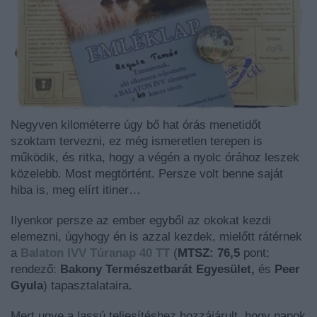
Negyven kilométerre úgy bő hat órás menetidőt
szoktam tervezni, ez még ismeretlen terepen is
működik, és ritka, hogy a végén a nyolc órához leszek
közelebb. Most megtörtént. Persze volt benne saját
hiba is, meg elírt itiner…
Ilyenkor persze az ember egyből az okokat kezdi
elemezni, úgyhogy én is azzal kezdek, mielőtt rátérnek
a
Balaton IVV Túranap 40 TT
(
MTSZ: 76,5
pont;
rendező:
Bakony Természetbarát Egyesület,
és
Peer
Gyula
) tapasztalataira.
Mert ugye a lassú teljesítéshez hozzájárult, hogy napok