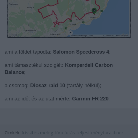
ami a földet tapodta:
Salomon Speedcross 4
;
ami támasztékul szolgált:
Komperdell Carbon
Balance
;
a csomag:
Diosaz raid 10
(tartály nélkül);
ami az időt és az utat mérte:
Garmin FR 220
.
Címkék:
frissítés
meleg
túra
futás
teljesítménytúra
itiner