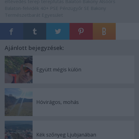
eltévedés
terep
terepfutás
Balaton
Bakony
Alsóörs
Balaton-felvidék
40+
PSE
Pénzügyőr SE
Bakony
Természetbarát Egyesület
Ajánlott bejegyzések:
Együtt mégis külön
Hóvirágos, mohás
Kék szőnyeg Ljubjanában