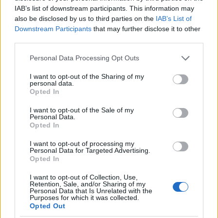
IAB’s list of downstream participants. This information may
also be disclosed by us to third parties on the
IAB’s List of
Downstream Participants
that may further disclose it to other
third parties.
Please note that this website/app uses one or more Google
Personal Data Processing Opt Outs
services and may gather and store information including but
not limited to your visit or usage behaviour. You may click to
I want to opt-out of the Sharing of my
personal data.
grant or deny consent to Google and its third-party tags to
Opted In
use your data for below specified purposes in below Google
A völgyből kifelé
a Hamvas Béla esszéjéből ismert
consent section.
Koloskai hársnál
ott a zöld kereszt balra… épphogy
I want to opt-out of the Sale of my
Personal Data.
észrevettem és befordultam. Döbbenet de rövid
Opted In
emelkedő után lefele indult, majd szinte a szintet tartva
elkezdte megkerülni a hegyet… háromszor kaptam elő
I want to opt-out of processing my
Personal Data for Targeted Advertising.
a telefont, megnézni hogy mit mond a GPS, mind a két
Opted In
esetben 1,7 kilométerre voltam a csúcstól, a
harmadikban, már 2,7-re… gyanús!
I want to opt-out of Collection, Use,
Retention, Sale, and/or Sharing of my
Personal Data that Is Unrelated with the
Purposes for which it was collected.
Opted Out