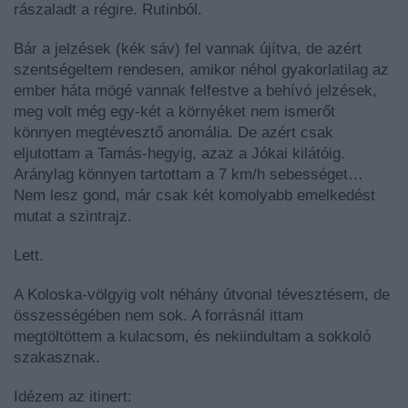
rászaladt a régire. Rutinból.
Bár a jelzések (kék sáv) fel vannak újítva, de azért
szentségeltem rendesen, amikor néhol gyakorlatilag az
ember háta mögé vannak felfestve a behívó jelzések,
meg volt még egy-két a környéket nem ismerőt
könnyen megtévesztő anomália. De azért csak
eljutottam a Tamás-hegyig, azaz a Jókai kilátóig.
Aránylag könnyen tartottam a 7 km/h sebességet…
Nem lesz gond, már csak két komolyabb emelkedést
mutat a szintrajz.
Lett.
A Koloska-völgyig volt néhány útvonal tévesztésem, de
összességében nem sok. A forrásnál ittam
megtöltöttem a kulacsom, és nekiindultam a sokkoló
szakasznak.
Idézem az itinert: