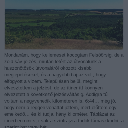
Mondanám, hogy kellemeset kocogtam Felsőörsig, de a
zöld sáv jelzés, miután letért az útvonalunk a
huszonötösök útvonaláról okozott kisebb
meglepetéseket, és a nagyobb baj az volt, hogy
elfogyott a vizem. Településen belül, megint
elvesztettem a jelzést, de az itiner itt könnyen
elvezetett a következő jelzésváltásig. Addigra túl
voltam a negyvenedik kilométeren is. 6:44… még jó,
hogy nem a reggeli vonattal jöttem, mert előttem egy
emelkedő… és ki tudja, hány kilométer. Táblázat az
itinerben nincs, csak a szintrajzra tudok támaszkodni, a
szerint hat vagy hét…