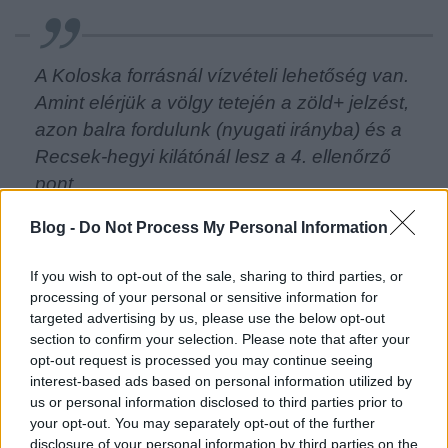
A Koloska forrásnál vízvételi lehetőség van.
Amint elérjük a völgy tetején a zöld+ jelzést,
azon balra fordulunk (nyugati irányba) és a
Recsek-hegyi kilátónál lesz a 4. ellenőrző
pont…
Blog -
Do Not Process My Personal Information
Ez egy kb három kilométeres út… azzal a kis
If you wish to opt-out of the sale, sharing to third parties, or
különbséggel, hogy a kilátóhoz nem megy zöld kereszt,
processing of your personal or sensitive information for
csak zöld sáv.
targeted advertising by us, please use the below opt-out
section to confirm your selection. Please note that after your
opt-out request is processed you may continue seeing
interest-based ads based on personal information utilized by
us or personal information disclosed to third parties prior to
your opt-out. You may separately opt-out of the further
disclosure of your personal information by third parties on the