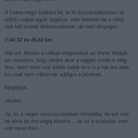
A Csere-hegyi kilátóra fel, le itt összetalálkoztam az
előző csapat egyik tagjával, vele mentem be a célig.
Volt két kisebb úttévesztésünk, de nem lényeges.
7:44:32 és 45,62 km
Hát izé. Miután a célban megvitattuk az itriner hibáját,
azt mondom, hogy jövőre akár a reggeli vonat is elég
lesz, mert most már körbe tudok érni cca hat óra alatt.
ha csak nem változnak addigra a jelzések.
Meglátjuk.
Jövőre.
Ja, és a végén visszaszaladtam Almádiba, de ezt már
ne bírta az óra végig követni… és az a szaladás sem
volt olyan friss.