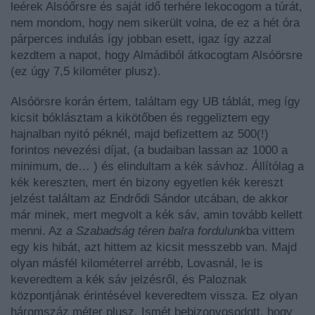
leérek Alsóőrsre és saját idő terhére lekocogom a túrát,
nem mondom, hogy nem sikerült volna, de ez a hét óra
párperces indulás így jobban esett, igaz így azzal
kezdtem a napot, hogy Almádiból átkocogtam Alsóörsre
(ez úgy 7,5 kilométer plusz).
Alsóörsre korán értem, találtam egy UB táblát, meg így
kicsit bóklásztam a kikötőben és reggeliztem egy
hajnalban nyitó péknél, majd befizettem az 500(!)
forintos nevezési díjat, (a budaiban lassan az 1000 a
minimum, de… ) és elindultam a kék sávhoz. Állítólag a
kék kereszten, mert én bizony egyetlen kék kereszt
jelzést találtam az Endrődi Sándor utcában, de akkor
már minek, mert megvolt a kék sáv, amin tovább kellett
menni. Az
a Szabadság téren balra fordulunk
ba vittem
egy kis hibát, azt hittem az kicsit messzebb van. Majd
olyan másfél kilométerrel arrébb, Lovasnál, le is
keveredtem a kék sáv jelzésről, és Paloznak
központjának érintésével keveredtem vissza. Ez olyan
háromszáz méter plusz. Ismét bebizonyosodott, hogy