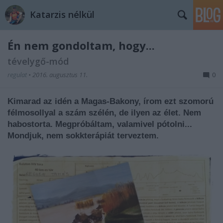
Katarzis nélkül
Én nem gondoltam, hogy...
tévelygő-mód
regulat
•
2016. augusztus 11.
0
Kimarad az idén a Magas-Bakony, írom ezt szomorú
félmosollyal a szám szélén, de ilyen az élet. Nem
habostorta. Megpróbáltam, valamivel pótolni...
Mondjuk, nem sokkterápiát terveztem.