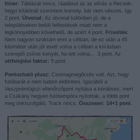
Itiner
: Táblázat nincs, ráadásul az az elírás a Recsek-
hegyi kilátónál szerintem komoly, bár nem vészes, így
2 pont.
Útvonal:
Az útvonal különben jó, de a
településeken belüli felfestések miatt nem a
legkönnyebben követhető, de azért 4 pont.
Frissítés
:
Nem nagyon szoktam enni a célban, de ez után a 45
kilométer után jól esett volna a célban a kiírásban
szereplő zsíros kenyér, ha lett volna... 3 pont. Az
ottfelejtési faktor:
5 pont.
Pontozható plusz:
Csomagmegőrzés volt. Azt, hogy
futóbarát-e nem tudom eldönteni. Igazából a
Veszprémfajszi ellenőrzőpont nyitása a kérdéses, mert
a Csákány hegyen futótempóra nyitottak, a többi pont
meg önkiszolgáló. Track nincs.
Összesen: 14+1 pont.