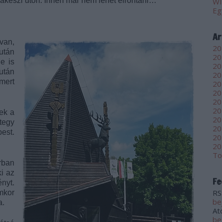
akeszi úton. Innen már nem lehet elrontani…
WI
Eg
Ar
 van,
20
után
20
le is
20
 után
20
mert
20
20
20
20
rek a
20
tegy
20
est.
20
20
To
rban
i az
Fe
nyt.
RS
mkor
be
a.
At
be