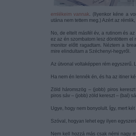
emlékeim vannak
. (Ilyenkor kéne a v
utána nem tettem meg.) Azért az rémli
No, de eltelt másfél év, a rutinom és
ez az én szombatom lesz döntöttem el m
monitor előtt ragadtam. Néztem a break2
mire elindultam a Széchenyi-hegyről.
Az útvonal voltaképpen rém egyszerű.
Ha nem én lennék én, és ha az itiner ké
Zöld háromszög – (jobb) piros kereszt 
piros sáv – (jobb) zöld kereszt – (bal) s
Ugye, hogy nem bonyolult. Így, mert k
Szóval, hogyan lehet egy ilyen egyszer
Nem kell hozzá más csak némi nagy me