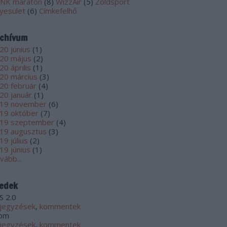
NK maraton
(
8
)
WizzAir
(
5
)
Zöldsport
yesület
(
6
)
Címkefelhő
chívum
20 június
(
1
)
20 május
(
2
)
20 április
(
1
)
20 március
(
3
)
20 február
(
4
)
20 január
(
1
)
19 november
(
6
)
19 október
(
7
)
19 szeptember
(
4
)
19 augusztus
(
3
)
19 július
(
2
)
19 június
(
1
)
vább
...
edek
S 2.0
jegyzések
,
kommentek
om
jegyzések
,
kommentek