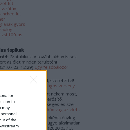
zót fut
sszútáv
anchee fut
ner
glának gyors
rablog
nizsi 100-as
iss topikok
rád:
Gratulálunk! A továbbiakban is sok
kert az élet minden területén!
021.07.23. 12:29
)
Egy "elsőbálozó"
számolója
rád:
Gratulálunk, szívből, szeretettel!
021.07.23. 12:26
)
Tanulságos verseny
hári Gizella:
Sokat jelent nekem most,
sonal or
gy olvashattam. Jó lélek erősítő.
ection to
atulálok. Hosszú, egészséges és sze...
ou may
020.10.01. 15:40
)
Ha tarkón vág az élet...
 personal
gulat:
@padlogaz: Egyébként tényleg
out of the
dekes lenne, de erre én ugye alkalmatlan
 downstream
nnék, mert - egyrészt, ...
(
2020.03.13.