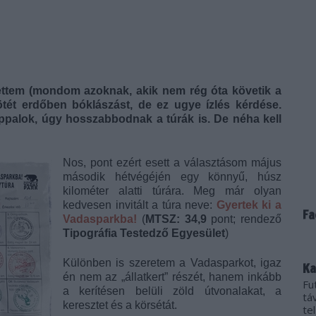
tettem (mondom azoknak, akik nem rég óta követik a
tét erdőben bóklászást, de ez ugye ízlés kérdése.
palok, úgy hosszabbodnak a túrák is. De néha kell
Nos, pont ezért esett a választásom május
második hétvégéjén egy könnyű, húsz
kilométer alatti túrára. Meg már olyan
kedvesen invitált a túra neve:
Gyertek ki a
Fa
Vadasparkba!
(
MTSZ: 34,9
pont; rendező
Tipográfia Testedző Egyesület
)
Különben is szeretem a Vadasparkot, igaz
Ka
én nem az „állatkert” részét, hanem inkább
Fu
a kerítésen belüli zöld útvonalakat, a
tá
keresztet és a körsétát.
te