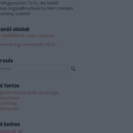
ndégposztot Te is, ide küldd:
mas.regula@outlook.hu Mert minden
lemény számít!
landó oldalak
 értékelésről, azaz a pontok
Mesélnél egy versenyről? Írd meg! Küldd el!
resés
i fontos
ljesítménytúrázók társasága
zésOnline
tótérkép
domondo
i kedves
nzügyőr SE