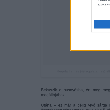
authenti
Regula Tamás (@regulatamas) ált
Bekúszik a susnyásba, én meg megy
megállójához.
Utána – ez már a célig vivő sárga 