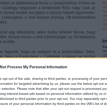
Bo
mben az adótoronnyal levisz a szerpentinhez. A franc se
Ho
de valahogy megzavart a lombosodó flóra, vagy csak az
Ha
Én bizony tovább kocogtam a kanyar helyett egyenesen,
Iti
. Lekocogtam. a zöld kereszt jelzésig. Ott káromkodtam
Té
alra.
Tú
Ki
zok egy eltévedést, akkor biztos lehetek benne, hogy
fért. Szóval vissza a zöld háromszögre, az Úti Madonna
Fr
s tovább.
Pa
si
 figyelek, hogy ne rontsam el a jelzésváltást. Siker.
(
2
at, hogy a Frank-hegy – Csillebérc szakasz se hozhat
be
atok, eldöntöm, hogy nincs is karma, és nem igaz, hogy a
Pa
Not Process My Personal Information
(
2
 le azokat az esővédő izéket sem. Szép az élet, süt a
Ko
to opt-out of the sale, sharing to third parties, or processing of your per
 kell még?
ho
formation for targeted advertising by us, please use the below opt-out s
Gr
r selection. Please note that after your opt-out request is processed y
(
2
eing interest-based ads based on personal information utilized by us or
re
disclosed to third parties prior to your opt-out. You may separately opt-
ér
losure of your personal information by third parties on the IAB’s list of
le