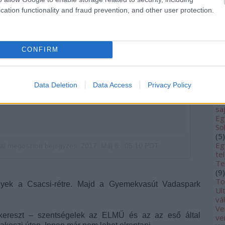
Te
ma
cation functionality and fraud prevention, and other user protection.
me
(
1
fé
fu
CONFIRM
Tá
SE
Rá
Rá
Data Deletion
Data Access
Privacy Policy
(
7
)
ro
sa
Eg
So
(
5
)
Eg
al megosztott bejegyzés
,
2017. Máj 6., 05:10 PDT
te
Te
(
9
)
To
ek a Csacsi-rétre. Majd a Gyemekvasút Vadaspark
Ul
vá
Ve
kereszt – szentségelek az ELMŰ és az az eső által
ve