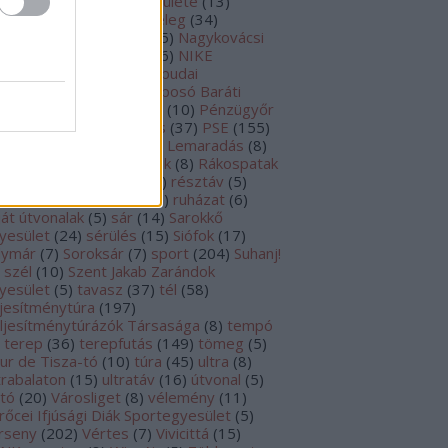
ljesítménytúrázó Egyesülete
(
13
)
raton
(
13
)
Mátra
(
6
)
meleg
(
34
)
zeifutás
(
7
)
motiváció
(
5
)
Nagykovácsi
3
)
NATO futás
(
9
)
Nike
(
6
)
NIKE
lmaraton
(
7
)
nyár
(
20
)
Óbudai
tófesztivál
(
5
)
Ösvénytaposó Baráti
rsaság
(
24
)
ősz
(
41
)
PB
(
10
)
Pénzügyőr
(
172
)
Pestlőrinc
(
8
)
Pilis
(
37
)
PSE
(
155
)
koscsaba
(
5
)
Rákoskerti Lemaradás
(
8
)
kosmente
(
6
)
rákospatak
(
8
)
Rákospatak
rekreációs mozgás
(
50
)
résztáv
(
5
)
sszullét
(
6
)
rövid táv
(
13
)
ruházat
(
6
)
ját útvonalak
(
5
)
sár
(
14
)
Sarokkő
yesület
(
24
)
sérülés
(
15
)
Siófok
(
17
)
lymár
(
7
)
Soroksár
(
7
)
sport
(
204
)
Suhanj!
szél
(
10
)
Szent Jakab Zarándok
yesület
(
5
)
tavasz
(
37
)
tél
(
58
)
ljesítménytúra
(
197
)
ljesítménytúrázók Társasága
(
8
)
tempó
terep
(
36
)
terepfutás
(
149
)
tömeg
(
5
)
ur de Tisza-tó
(
10
)
túra
(
45
)
ultra
(
8
)
trabalaton
(
15
)
ultratáv
(
16
)
útvonal
(
5
)
ltó
(
20
)
Városliget
(
8
)
vélemény
(
11
)
rőcei Ifjúsági Diák Sportegyesület
(
5
)
rseny
(
202
)
Vértes
(
7
)
Vivicittá
(
15
)