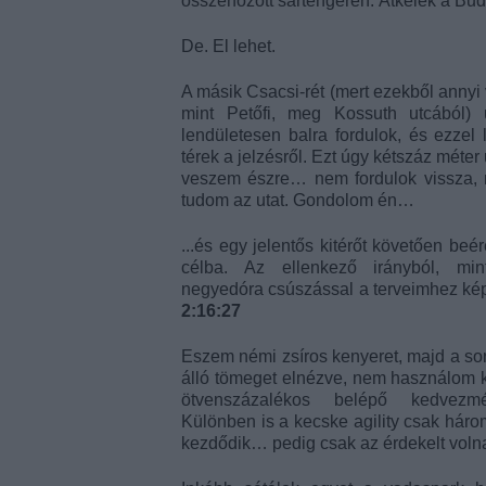
összehozott sártengeren. Átkelek a Bud
De. El lehet.
A másik Csacsi-rét (mert ezekből annyi
mint Petőfi, meg Kossuth utcából) 
lendületesen balra fordulok, és ezzel 
térek a jelzésről. Ezt úgy kétszáz méter
veszem észre… nem fordulok vissza, 
tudom az utat. Gondolom én…
...és egy jelentős kitérőt követően beé
célba. Az ellenkező irányból, min
negyedóra csúszással a terveimhez kép
2:16:27
Eszem némi zsíros kenyeret, majd a so
álló tömeget elnézve, nem használom k
ötvenszázalékos belépő kedvezmé
Különben is a kecske agility csak háro
kezdődik… pedig csak az érdekelt voln