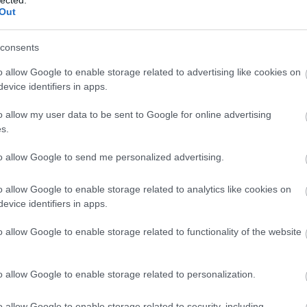
10
Out
k
BA
consents
(
1
Bu
o allow Google to enable storage related to advertising like cookies on
Bu
Sp
evice identifiers in apps.
D
do
o allow my user data to be sent to Google for online advertising
el
s.
fe
fé
to allow Google to send me personalized advertising.
Fo
Eg
fu
o allow Google to enable storage related to analytics like cookies on
GP
evice identifiers in apps.
(
1
hű
o allow Google to enable storage related to functionality of the website
id
iz
Ké
ke
o allow Google to enable storage related to personalization.
kö
li
o allow Google to enable storage related to security, including