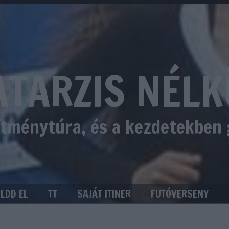
ATARZIS NÉLK
sítménytúra, és a kezdetekben
ÜLDD EL
TT
SAJÁT ITINER
FUTÓVERSENY