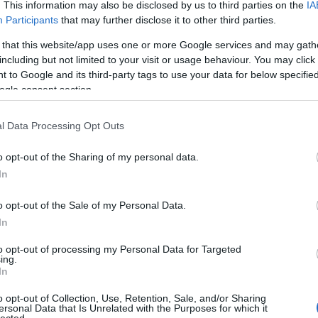
. This information may also be disclosed by us to third parties on the
IA
19
Participants
that may further disclose it to other third parties.
Re
ka
 that this website/app uses one or more Google services and may gath
including but not limited to your visit or usage behaviour. You may click 
 to Google and its third-party tags to use your data for below specifi
Bl
ogle consent section.
Pj
Al
Mi
l Data Processing Opt Outs
de
Al
o opt-out of the Sharing of my personal data.
já
és
In
üg
eg
o opt-out of the Sale of my Personal Data.
vé
In
j
merősökkel. Egyre több van. Pontőrök, túrázók… Nem
to opt-out of processing my Personal Data for Targeted
Jöhet a kapaszkodás felfelé.
ing.
In
ullámos formájú faág hever az útközepén. Túlszaladok.
 Nem örül nekem, de legalább él, a hátán korábbi
o opt-out of Collection, Use, Retention, Sale, and/or Sharing
ersonal Data that Is Unrelated with the Purposes for which it
Cí
t a bringával, elgázolták.
lected.