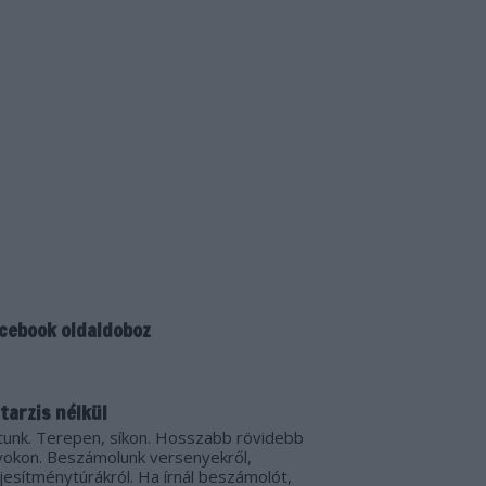
cebook oldaldoboz
tarzis nélkül
tunk. Terepen, síkon. Hosszabb rövidebb
vokon. Beszámolunk versenyekről,
ljesítménytúrákról. Ha írnál beszámolót,