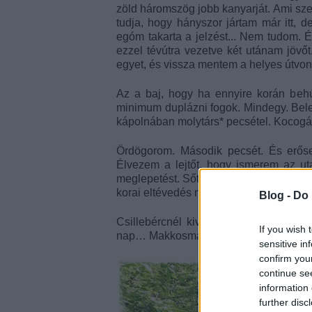
zöld háromszög jobb kanyarját. Ami sze
tudja, hogy hányszor jártam már itt, 
egóm takarta a jelzést... Nem tudom. 
ezzel tévútra vezetve két utánam jövőt
egyet, és vissza mentem a helyes útvon
Az a baj, hogy ha ennyire korán behú
minimum duplázni fogok. Mindegy. Bele
kápolnában molytárs* pecsétel. Kocogá
Ördögorom. Második pecsét. És erősen
Élvezem a lejtőt, hogy ismerem az ut
meglepetést. Sőt, miközben felfelé kapt
korai eltévedés nem jár egyedül.
Blog -
Do 
Csillebércnél kivételesen nem fejelem
If you wish 
nap… Makkosmáriáig jobbára lejtő… mi
sensitive in
confirm you
continue se
information 
further disc