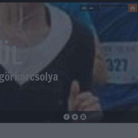
ÜL
 görkorcsolya