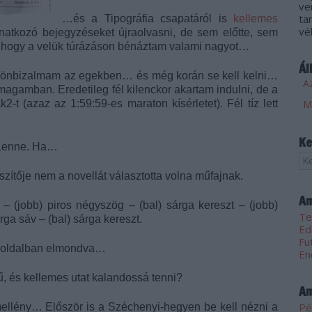
ve
ta
…és a Tipográfia csapatáról is
kellemes
vé
onatkozó bejegyzéseket újraolvasni, de sem előtte, sem
k, hogy a velük túrázáson bénáztam valami nagyot…
Ál
 az önbizalmam az egekben… és még korán se kell kelni…
Az
agamban. Eredetileg fél kilenckor akartam indulni, de a
-t (azaz az 1:59:59-es maraton kísérletet). Fél tíz lett
Ke
 Lenne. Ha…
szítője nem a novellát választotta volna műfajnak.
Am
– (jobb) piros négyszög – (bal) sárga kereszt – (jobb)
Te
árga sáv – (bal) sárga kereszt.
Ed
Fu
ét oldalban elmondva…
En
ű, és kellemes utat kalandossá tenni?
Am
Pé
llény… Először is a Széchenyi-hegyen be kell nézni a