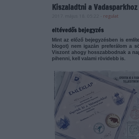
Kiszaladtni a Vadasparkhoz
2017. május 18. 05:22
-
regulat
eltévedős bejegyzés
Mint az előző bejegyzésben is emlí
blogot) nem igazán preferálom a sö
Viszont ahogy hosszabbodnak a nap
pihenni, kell valami rövidebb is.