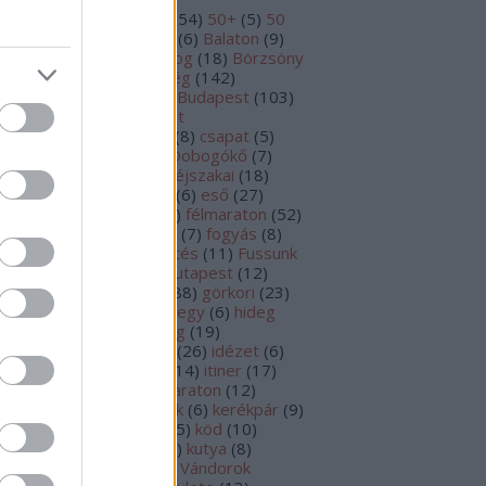
 km
(
10
)
30 km
(
8
)
40+
(
54
)
50+
(
5
)
50
m
(
17
)
aszfalt
(
7
)
Bakony
(
6
)
Balaton
(
9
)
SZ
(
7
)
betegség
(
18
)
blog
(
18
)
Börzsöny
2
)
BSI
(
48
)
Budai-hegység
(
142
)
dakeszi
(
6
)
Budaörs
(
8
)
Budapest
(
103
)
dapesti Természetbarát
ortszövetség
(
11
)
cipő
(
8
)
csapat
(
5
)
K-Team
(
7
)
dobogó
(
6
)
Dobogókő
(
7
)
hányzás
(
6
)
edzés
(
47
)
éjszakai
(
18
)
tévedés
(
21
)
eredmény
(
6
)
eső
(
27
)
ladás
(
5
)
felkészülés
(
53
)
félmaraton
(
52
)
lmaraton mánia
(
11
)
FER
(
7
)
fogyás
(
8
)
rtepan
(
5
)
foto
(
5
)
frissítés
(
11
)
Fussunk
yütt Rákosmentén
(
6
)
Futapest
(
12
)
tás
(
435
)
görkorcsolya
(
88
)
görkori
(
23
)
S óra
(
5
)
Hármashatárhegy
(
6
)
hideg
9
)
hízás
(
5
)
hó
(
23
)
hőség
(
19
)
vösvölgy
(
5
)
idegen toll
(
26
)
idézet
(
6
)
őjárás
(
12
)
Imre-Lőrinc
(
14
)
itiner
(
17
)
omláz
(
6
)
jég
(
8
)
K&H maraton
(
12
)
kes csúcsfutás
(
7
)
képek
(
6
)
kerékpár
(
9
)
rékpárút
(
8
)
Kinizsi100
(
5
)
köd
(
10
)
rtúra
(
6
)
közlekedés
(
41
)
kutya
(
8
)
neáris útvonal
(
6
)
Magyar Vándorok