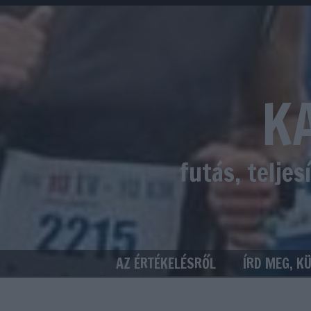
K
futás, telje
AZ ÉRTÉKELÉSRŐL
ÍRD MEG, K