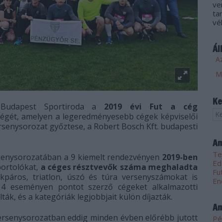
ve
ta
vé
Ál
Az
Ke
 Budapest Sportiroda a
2019 évi
Fut a cég
égét, amelyen a legeredményesebb cégek képviselői
ersenysorozat győztese, a Robert Bosch Kft. budapesti
Am
Te
rsenysorozatában a 9 kiemelt rendezvényen
2019-ben
Ed
portolókat,
a céges résztvevők száma meghaladta
Fu
ékpáros, triatlon, úszó és túra versenyszámokat is
En
 4 eseményen pontot szerző cégeket alkalmazotti
ták, és a kategóriák legjobbjait külön díjazták.
Am
ersenysorozatban eddig minden évben előrébb jutott
Pé