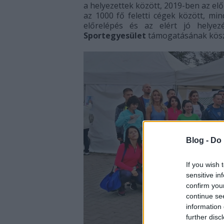
a helyezettek között, 2019-ben az el
az 1000 fő feletti cégek között, mi
előrelépés és az elért jó hely
Sportegyesület
támogatásának kös
Blog -
Do 
If you wish 
sensitive in
confirm you
continue se
information 
further disc