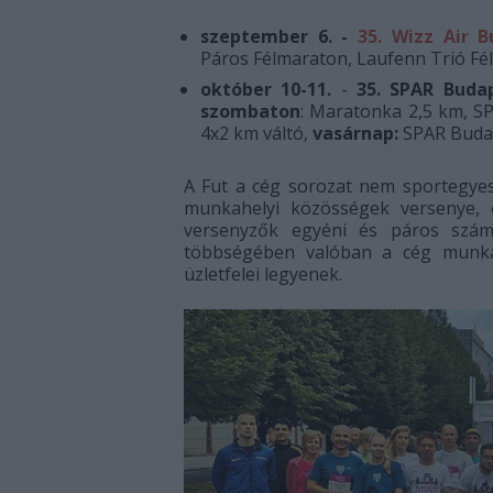
szeptember 6. -
35. Wizz Air 
Páros Félmaraton, Laufenn Trió F
október 10-11.
-
35. SPAR Buda
szombaton
: Maratonka 2,5 km, S
4x2 km váltó,
vasárnap:
SPAR Budap
A Fut a cég sorozat nem sportegyesü
munkahelyi közösségek versenye, e
versenyzők egyéni és páros számo
többségében valóban a cég munkatár
üzletfelei legyenek.