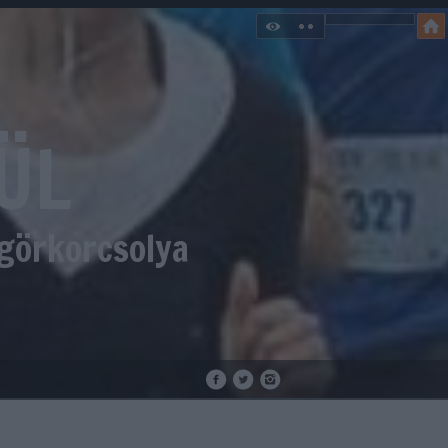
ÜL
 görkorcsolya