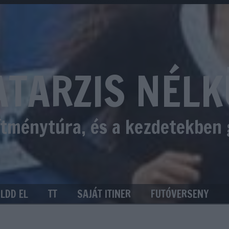
ATARZIS NÉLK
sítménytúra, és a kezdetekben
ÜLDD EL
TT
SAJÁT ITINER
FUTÓVERSENY