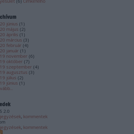
yesület
(
6
)
Címkefelhő
chívum
20 június
(
1
)
20 május
(
2
)
20 április
(
1
)
20 március
(
3
)
20 február
(
4
)
20 január
(
1
)
19 november
(
6
)
19 október
(
7
)
19 szeptember
(
4
)
19 augusztus
(
3
)
19 július
(
2
)
19 június
(
1
)
vább
...
edek
S 2.0
jegyzések
,
kommentek
om
jegyzések
,
kommentek