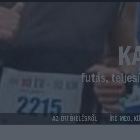
K
futás, telje
AZ ÉRTÉKELÉSRŐL
ÍRD MEG, K