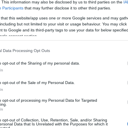
. This information may also be disclosed by us to third parties on the
IA
19
Participants
that may further disclose it to other third parties.
Re
ka
 that this website/app uses one or more Google services and may gath
, a Pénzügyminisztérium európai uniós források
including but not limited to your visit or usage behaviour. You may click 
a, Somogyi András, a Bosch csoport és Adria régió HR
 to Google and its third-party tags to use your data for below specifi
Bl
Budapest Sportiroda versenyigazgatója adta át a jelen
ogle consent section.
mzeti Adó- és Vámhivatalt dr. Bocsó Gábor alezredes
Ch
sével képviseltük, és átvettük a helyezésért járó
A 
id összefoglalója, ahol államtitkár úr a NAV-ot is
ba
l Data Processing Opt Outs
Ho
eg
o opt-out of the Sharing of my personal data.
dö
já
In
ut
be
o opt-out of the Sale of my Personal Data.
j
In
to opt-out of processing my Personal Data for Targeted
ing.
In
Cí
o opt-out of Collection, Use, Retention, Sale, and/or Sharing
ersonal Data that Is Unrelated with the Purposes for which it
10
lected.