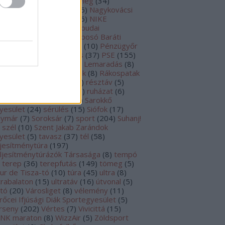
raton
(
13
)
Mátra
(
6
)
meleg
(
34
)
zeifutás
(
7
)
motiváció
(
5
)
Nagykovácsi
3
)
NATO futás
(
9
)
Nike
(
6
)
NIKE
lmaraton
(
7
)
nyár
(
20
)
Óbudai
tófesztivál
(
5
)
Ösvénytaposó Baráti
rsaság
(
24
)
ősz
(
41
)
PB
(
10
)
Pénzügyőr
(
172
)
Pestlőrinc
(
8
)
Pilis
(
37
)
PSE
(
155
)
koscsaba
(
5
)
Rákoskerti Lemaradás
(
8
)
kosmente
(
6
)
rákospatak
(
8
)
Rákospatak
rekreációs mozgás
(
50
)
résztáv
(
5
)
sszullét
(
6
)
rövid táv
(
13
)
ruházat
(
6
)
ját útvonalak
(
5
)
sár
(
14
)
Sarokkő
yesület
(
24
)
sérülés
(
15
)
Siófok
(
17
)
lymár
(
7
)
Soroksár
(
7
)
sport
(
204
)
Suhanj!
szél
(
10
)
Szent Jakab Zarándok
yesület
(
5
)
tavasz
(
37
)
tél
(
58
)
ljesítménytúra
(
197
)
ljesítménytúrázók Társasága
(
8
)
tempó
terep
(
36
)
terepfutás
(
149
)
tömeg
(
5
)
ur de Tisza-tó
(
10
)
túra
(
45
)
ultra
(
8
)
trabalaton
(
15
)
ultratáv
(
16
)
útvonal
(
5
)
ltó
(
20
)
Városliget
(
8
)
vélemény
(
11
)
rőcei Ifjúsági Diák Sportegyesület
(
5
)
rseny
(
202
)
Vértes
(
7
)
Vivicittá
(
15
)
NK maraton
(
8
)
WizzAir
(
5
)
Zöldsport