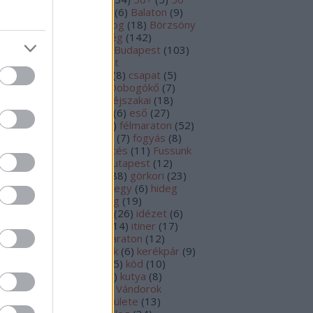
m
(
17
)
aszfalt
(
7
)
Bakony
(
6
)
Balaton
(
9
)
SZ
(
7
)
betegség
(
18
)
blog
(
18
)
Börzsöny
2
)
BSI
(
48
)
Budai-hegység
(
142
)
dakeszi
(
6
)
Budaörs
(
8
)
Budapest
(
103
)
dapesti Természetbarát
ortszövetség
(
11
)
cipő
(
8
)
csapat
(
5
)
K-Team
(
7
)
dobogó
(
6
)
Dobogókő
(
7
)
hányzás
(
6
)
edzés
(
47
)
éjszakai
(
18
)
tévedés
(
21
)
eredmény
(
6
)
eső
(
27
)
ladás
(
5
)
felkészülés
(
53
)
félmaraton
(
52
)
lmaraton mánia
(
11
)
FER
(
7
)
fogyás
(
8
)
rtepan
(
5
)
foto
(
5
)
frissítés
(
11
)
Fussunk
yütt Rákosmentén
(
6
)
Futapest
(
12
)
tás
(
435
)
görkorcsolya
(
88
)
görkori
(
23
)
S óra
(
5
)
Hármashatárhegy
(
6
)
hideg
9
)
hízás
(
5
)
hó
(
23
)
hőség
(
19
)
vösvölgy
(
5
)
idegen toll
(
26
)
idézet
(
6
)
őjárás
(
12
)
Imre-Lőrinc
(
14
)
itiner
(
17
)
omláz
(
6
)
jég
(
8
)
K&H maraton
(
12
)
kes csúcsfutás
(
7
)
képek
(
6
)
kerékpár
(
9
)
rékpárút
(
8
)
Kinizsi100
(
5
)
köd
(
10
)
rtúra
(
6
)
közlekedés
(
41
)
kutya
(
8
)
neáris útvonal
(
6
)
Magyar Vándorok
ljesítménytúrázó Egyesülete
(
13
)