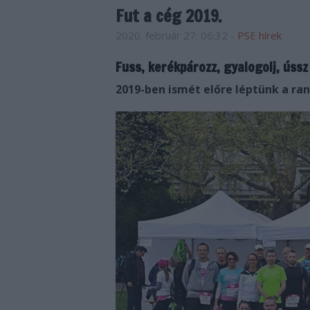
Fut a cég 2019.
2020. február 27. 06:32
-
PSE hírek
Fuss, kerékpározz, gyalogolj, ússz
2019-ben ismét előre léptünk a ra