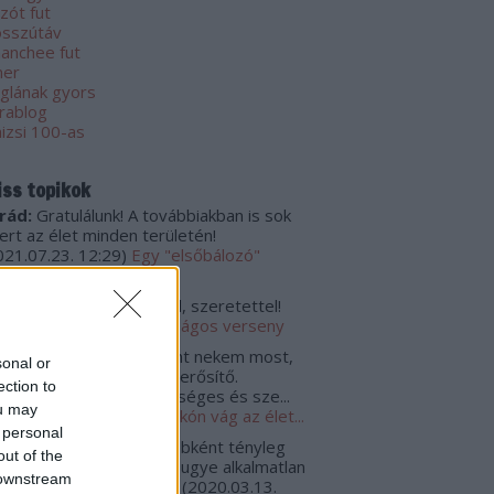
zót fut
sszútáv
anchee fut
ner
glának gyors
rablog
nizsi 100-as
iss topikok
rád:
Gratulálunk! A továbbiakban is sok
kert az élet minden területén!
021.07.23. 12:29
)
Egy "elsőbálozó"
számolója
rád:
Gratulálunk, szívből, szeretettel!
021.07.23. 12:26
)
Tanulságos verseny
hári Gizella:
Sokat jelent nekem most,
sonal or
gy olvashattam. Jó lélek erősítő.
ection to
atulálok. Hosszú, egészséges és sze...
ou may
020.10.01. 15:40
)
Ha tarkón vág az élet...
 personal
gulat:
@padlogaz: Egyébként tényleg
out of the
dekes lenne, de erre én ugye alkalmatlan
 downstream
nnék, mert - egyrészt, ...
(
2020.03.13.