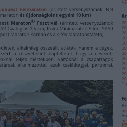
Eg
Budapest Félmaraton
(érintett versenyszámok: NN
élmaraton
és újdonságként egyéni 10 km)
Ar
®
20
pest Maraton
Fesztivál
(érintett versenyszámok
20
PAR Gyaloglás 2,5 km, Riska Minimaraton 5 km, SPAR
20
est Maraton Párban és a 4 fős Maratonstaféta)
20
20
letek, alkalmilag összeállt atléták, hanem a cégek,
20
20
zért a részvételnél alapfeltétel, hogy a nevezett
20
knál teljes mértékben, váltóknál a csapattagok
20
sai, alkalmazottai, azok családtagjai, partnerei,
20
20
20
To
Fe
RS
be
At
be