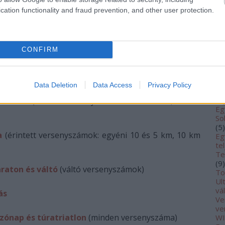
ma
me
cation functionality and fraud prevention, and other user protection.
SAI 2020-BAN
(
1
fé
 Szupermaraton
(érintett versenyszámok: minden 4,
fu
Tá
CONFIRM
SE
Rá
ittá Városvédő Futás
(érintett versenyszámok: a
Rá
tá, illetve minden vasárnapi versenyszám)
(
7
)
Data Deletion
Data Access
Privacy Policy
ro
sa
Tisza-tó
(érintett versenyszám: 15 km-es túra, 65 km-
Eg
So
(
5
)
a
(érintett versenyszámok: egyéni 10 és 5 km, 10 km
Eg
te
Te
(
9
)
raton és váltó
(váltó versenyszámok)
To
Ul
vá
ás
Ve
ve
szónap és túratriatlon
(minden versenyszáma)
WI