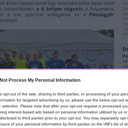
őző évhez képest ismét egy helyezést előre lépve mind
Bo
Ho
nd összesítésben
a 4. helyen végzett
. A folyamatos
Ha
ezés a sok sportoló kollégának és a
Pénzügyőr
Iti
zönhető.
Té
Tú
Ki
Fr
Pa
si
(
2
be
Pa
Not Process My Personal Information
(
2
Ko
to opt-out of the sale, sharing to third parties, or processing of your per
ho
formation for targeted advertising by us, please use the below opt-out s
Gr
r selection. Please note that after your opt-out request is processed y
(
2
eing interest-based ads based on personal information utilized by us or
re
disclosed to third parties prior to your opt-out. You may separately opt-
ér
losure of your personal information by third parties on the IAB’s list of
le