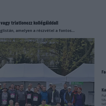
 vagy triatlonozz kollégáiddal!
nglistán, amelyen a részvétel a fontos…
Fa
Ka
Fu
tá
te