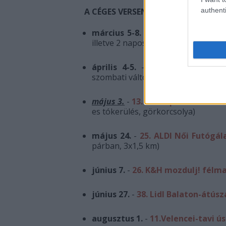
authenti
A CÉGES VERSENYSOROZAT ÁLLOMÁ
március 5-8.
-
13. Spuri Balaton
illetve 2 napos váltó)
április 4-5.
-
35. Telekom Vivic
szombati váltó és a 7 km-es Midicit
május 3.
-
13. Intersport Tour de 
es tókerülés, görkorcsolya)
május 24.
-
25. ALDI Női Futógál
párban, 3x1,5 km)
június 7.
-
26. K&H mozdulj! félma
június 27.
-
38. Lidl Balaton-átúsz
augusztus 1.
-
11.Velencei-tavi ú