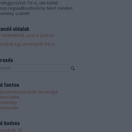
ndégposztot Te is, ide küldd:
mas.regula@outlook.hu Mert minden
lemény számít!
landó oldalak
 értékelésről, azaz a pontok
Mesélnél egy versenyről? Írd meg! Küldd el!
resés
i fontos
ljesítménytúrázók társasága
zésOnline
tótérkép
domondo
i kedves
nzügyőr SE