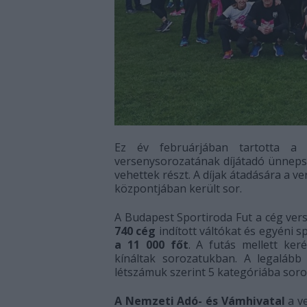
Ez év februárjában tartotta a
versenysorozatának díjátadó ünneps
vehettek részt. A díjak átadására a v
központjában került sor.
A Budapest Sportiroda Fut a cég ve
740 cég
indított váltókat és egyéni s
a 11 000 főt
. A futás mellett ker
kínáltak sorozatukban. A legalább
létszámuk szerint 5 kategóriába sorol
A Nemzeti Adó- és Vámhivatal
a v