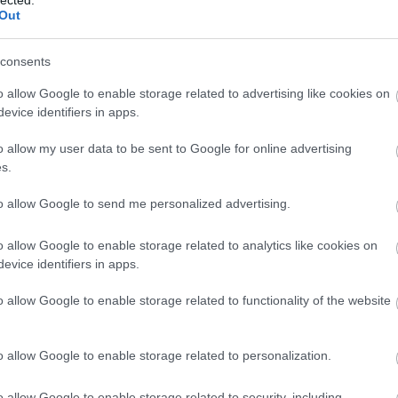
k
Out
BA
(
1
consents
Bu
Bu
o allow Google to enable storage related to advertising like cookies on
Sp
D
evice identifiers in apps.
do
el
kár úr és a vendéglátóink is kiemelték, hogy ebben a
o allow my user data to be sent to Google for online advertising
fe
, mivel a sportolás hozzájárul a mentális és fizikális
s.
fé
zen események alapvetően a közös pillanatokról
Fo
tértettek, hogy a BSI eseményein történő részvétel
to allow Google to send me personalized advertising.
Eg
 befektetés a cégeknek, tekintettel arra, hogy az
fu
tolással töltő dolgozók a munkahelyen is jobban
GP
o allow Google to enable storage related to analytics like cookies on
(
1
evice identifiers in apps.
hű
id
vben is folytatódik, a Budapest Sportiroda kilenc
o allow Google to enable storage related to functionality of the website
iz
eredményességi pontokat gyűjteni a munkahelyek
Ké
korcsolya
és
kerékpáros
versenyeken, valamint a
ke
avi úszónapon
is.
kö
o allow Google to enable storage related to personalization.
li
Te
o allow Google to enable storage related to security, including