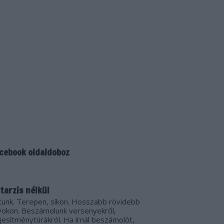
cebook oldaldoboz
tarzis nélkül
tunk. Terepen, síkon. Hosszabb rövidebb
vokon. Beszámolunk versenyekről,
ljesítménytúrákról. Ha írnál beszámolót,