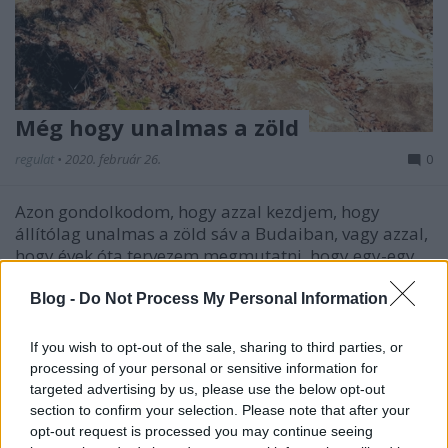
Még hogy unalmas a zöld
regulat
•
2020. február 26.
0
Azon gondolkodom, hogy azzal kezdjem, hogy
állítólag unalmas a zöld sáv a Budaiban, vagy azzal,
hogy évek óta tervezem megmutatni, hogy egy-egy
túrára mivel is indulok útnak… Mindig is tetszettek
azok a túra vagy verseny előtt készült fotók, amin
Blog -
Do Not Process My Personal Information
megmutatják, amolyan „tetrisz” módra, hogy mit
is…
If you wish to opt-out of the sale, sharing to third parties, or
processing of your personal or sensitive information for
targeted advertising by us, please use the below opt-out
section to confirm your selection. Please note that after your
opt-out request is processed you may continue seeing