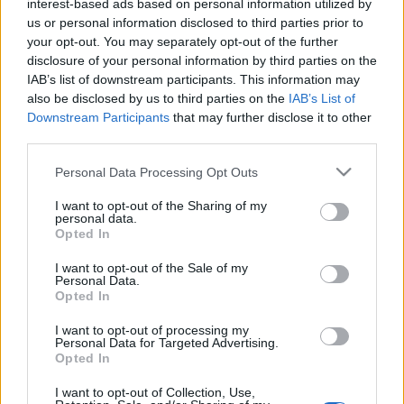
interest-based ads based on personal information utilized by
us or personal information disclosed to third parties prior to
your opt-out. You may separately opt-out of the further
disclosure of your personal information by third parties on the
IAB’s list of downstream participants. This information may
also be disclosed by us to third parties on the
IAB’s List of
Downstream Participants
that may further disclose it to other
third parties.
Please note that this website/app uses one or more Google
Personal Data Processing Opt Outs
services and may gather and store information including but
not limited to your visit or usage behaviour. You may click to
I want to opt-out of the Sharing of my
personal data.
A március, az már tavasz?
grant or deny consent to Google and its third-party tags to
Opted In
use your data for below specified purposes in below Google
regulat
•
2018. március 08.
0
consent section.
I want to opt-out of the Sale of my
Personal Data.
Opted In
A buszon azt nézegettem, hogy melyik is az Amnézia
söröző Budakeszin. Ott még nem jártam. Voltam két
I want to opt-out of processing my
éve a Két Józsiban, meg tavaly a Golfban… az idén az
Personal Data for Targeted Advertising.
Opted In
Amnézia lesz a végállomás. Kíváncsi vagyok, hány
búfelejtő van még Budakeszin…
I want to opt-out of Collection, Use,