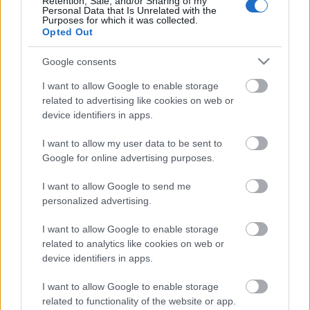
Retention, Sale, and/or Sharing of my
Personal Data that Is Unrelated with the
Purposes for which it was collected.
Opted Out
Google consents
I want to allow Google to enable storage
related to advertising like cookies on web or
device identifiers in apps.
I want to allow my user data to be sent to
Google for online advertising purposes.
I want to allow Google to send me
personalized advertising.
Az idei első hosszú
I want to allow Google to enable storage
related to analytics like cookies on web or
spring-mód
device identifiers in apps.
regulat
•
2017. március 16.
0
I want to allow Google to enable storage
related to functionality of the website or app.
Többek között azért is jó, hogy vége a télnek, mert én