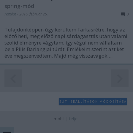
spring-mód
regulat
•
2016. február 25.
0
Tulajdonképpen úgy kerültem Farkasrétre, hogy az
előző heti, meg előző napi sárdagasztás után valami
szolid élményre vágytam, így végül nem vállaltam
be a Pilis Barlangjai túrát. Emlékeim szerint azt két
éve megszenvedtem. Majd még visszavágok….
SÜTI BEÁLLÍTÁSOK MÓDOSÍTÁSA
mobil
|
teljes