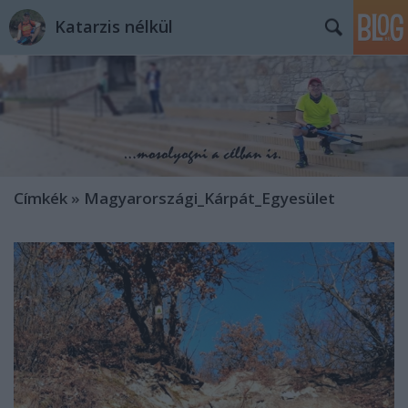
Katarzis nélkül
Címkék
»
Magyarországi_Kárpát_Egyesület