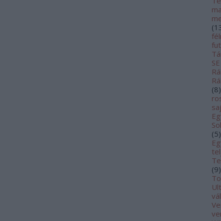
Te
ma
me
(
1
fé
fu
Tá
SE
Rá
Rá
(
8
)
ro
sa
Eg
So
(
5
)
Eg
te
Te
(
9
)
To
Ul
vá
Ve
ve