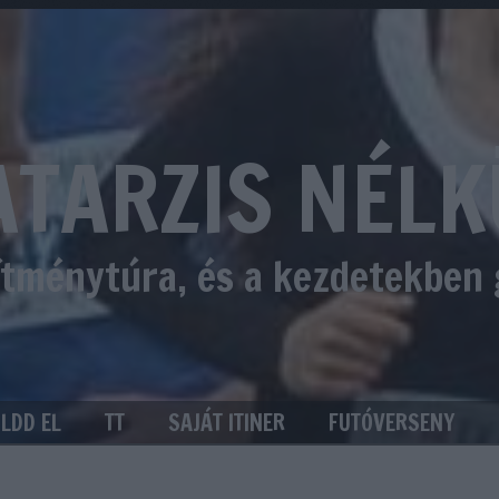
ATARZIS NÉLK
sítménytúra, és a kezdetekben
ÜLDD EL
TT
SAJÁT ITINER
FUTÓVERSENY