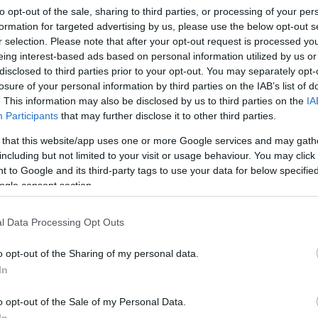
Bo
to opt-out of the sale, sharing to third parties, or processing of your per
Ho
formation for targeted advertising by us, please use the below opt-out s
ncről)
Ha
r selection. Please note that after your opt-out request is processed y
Iti
eing interest-based ads based on personal information utilized by us or
Té
Tú
disclosed to third parties prior to your opt-out. You may separately opt-
agyobb, vagy leg ismertebb futóversenye, a
Ki
losure of your personal information by third parties on the IAB’s list of
rendezésre kerülő Imre-Lőrinc futóverseny.
. This information may also be disclosed by us to third parties on the
IA
tam rajta nyolcadszor, és harmadszor állhattam
Participants
that may further disclose it to other third parties.
Fr
a. Igaz, szerencse is kellett hozzá, de végre meglett
Pa
nyszínű medál.
 that this website/app uses one or more Google services and may gath
si
including but not limited to your visit or usage behaviour. You may click 
(
2
 to Google and its third-party tags to use your data for below specifi
be
ogle consent section.
Pa
(
2
l Data Processing Opt Outs
TOVÁBB
Ko
ho
o opt-out of the Sharing of my personal data.
Gr
(
2
In
7
komment
Tetszik
0
re
ér
o opt-out of the Sale of my Personal Data.
őrinc
PSE
Pénzügyőr SE
le