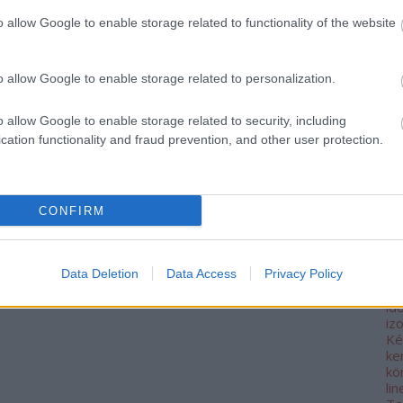
10
ás
50+
Törökbálint
Futapest
PSE
Pénzügyőr SE
o allow Google to enable storage related to functionality of the website
k
BA
(
1
o allow Google to enable storage related to personalization.
Bu
Bu
Sp
o allow Google to enable storage related to security, including
D
cation functionality and fraud prevention, and other user protection.
do
el
fe
fé
Fo
CONFIRM
Eg
fu
GP
(
1
Data Deletion
Data Access
Privacy Policy
hű
id
iz
Ké
ke
kö
li