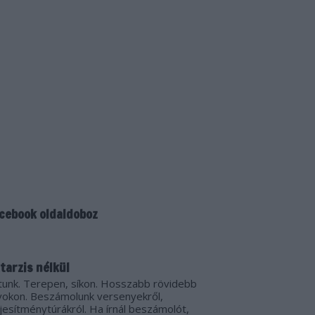
cebook oldaldoboz
tarzis nélkül
tunk. Terepen, síkon. Hosszabb rövidebb
vokon. Beszámolunk versenyekről,
ljesítménytúrákról. Ha írnál beszámolót,