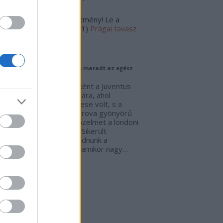
:10
)
Küldj egy jelet
hlaci:
Bámulatos teljesítmény! Le a
lappal!
(
2019.08.05. 21:31
)
Prágai tavasz
ogajánló
alletti: "A Juventus egységes maradt az egész
rkőzésen"
nyári túra első állomásaként a Juventus
ng Kongban lépett pályára, ahol
lenfele a Chelsea együttese volt, s a
bramezesek Edon Zhegrova gyönyörű
ljával arattak 1:0-ás győzelmet a londoni
kek elleni mérkőzésen. "Sikerült
ységes csapatnak maradnunk a
rkőzés során, akkor is, amikor nagy…
uventuz.blog.hu
mkék