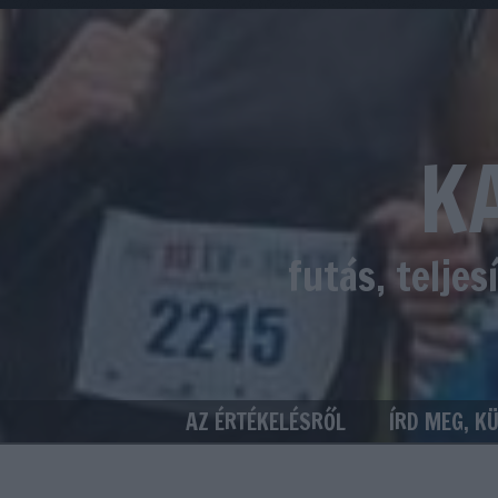
K
futás, telje
AZ ÉRTÉKELÉSRŐL
ÍRD MEG, K