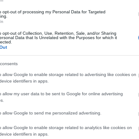
In
19
Re
to opt-out of processing my Personal Data for Targeted
ing.
ka
In
Bl
o opt-out of Collection, Use, Retention, Sale, and/or Sharing
ersonal Data that Is Unrelated with the Purposes for which it
lected.
Sp
, egy terepfutó verseny végén, a saját
Out
mé
A 
0+) én álltam a dobogó legmagasabb fokán.
Ho
nyat nem kell magyarázni. Örülni kell neki. Ez igaz,
consents
el
sit mögé, hátha valakinek érdekes...
ze
o allow Google to enable storage related to advertising like cookies on
gó
evice identifiers in apps.
ké
eg
mé
o allow my user data to be sent to Google for online advertising
j
s.
TOVÁBB
to allow Google to send me personalized advertising.
o allow Google to enable storage related to analytics like cookies on
4
komment
evice identifiers in apps.
Tetszik
0
Cí