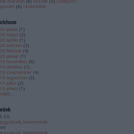
NK maraton
(
8
)
WizzAir
(
5
)
Zöldsport
yesület
(
6
)
Címkefelhő
chívum
20 június
(
1
)
20 május
(
2
)
20 április
(
1
)
20 március
(
3
)
20 február
(
4
)
20 január
(
1
)
19 november
(
6
)
19 október
(
7
)
19 szeptember
(
4
)
19 augusztus
(
3
)
19 július
(
2
)
19 június
(
1
)
vább
...
edek
S 2.0
jegyzések
,
kommentek
om
jegyzések
,
kommentek