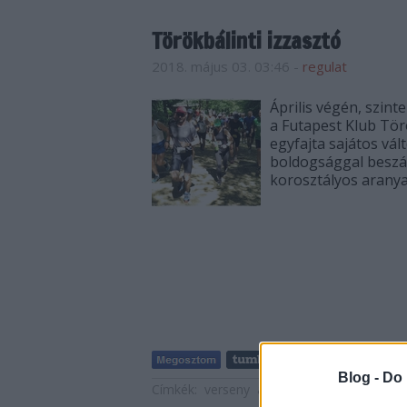
Törökbálinti izzasztó
2018. május 03. 03:46
-
regulat
Április végén, szi
a Futapest Klub Tör
egyfajta sajátos vá
boldogsággal beszám
korosztályos aranya
Blog -
Do 
Címkék:
verseny
arany
terepfutás
Törökb