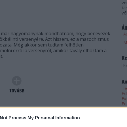
ve
ta
vé
Ál
nte már hagyománynak mondhatnám, hogy benevezek
Az
ökbálinti versenyére. Azt hiszem, ez a mazochizmus
ltozata. Még akkor sem tudtam felhőtlen
olni erről a versenyről, amikor tavaly elhoztam a
t.
Ke
Am
Te
TOVÁBB
Ed
Fu
En
Szólj hozzá!
Tetszik
0
Am
Not Process My Personal Information
álint
Futapest
PSE
Pénzügyőr SE
Pé