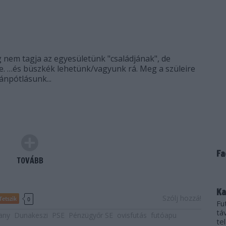
nem tagja az egyesületünk "családjának", de
. …és büszkék lehetünk/vagyunk rá. Meg a szüleire
tánpótlásunk...
Fa
TOVÁBB
Ka
Szólj hozzá!
Tetszik
0
Fu
tá
any
Dunakeszi
PSE
Pénzügyőr SE
ovisfutás
futóapu
te