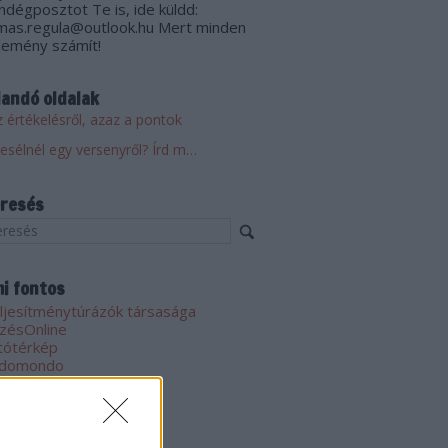
ndégposztot Te is, ide küldd:
mas.regula@outlook.hu Mert minden
lemény számít!
landó oldalak
 értékelésről, azaz a pontok
Mesélnél egy versenyről? Írd meg! Küldd el!
resés
i fontos
ljesítménytúrázók társasága
zésOnline
tótérkép
domondo
i kedves
nzügyőr SE