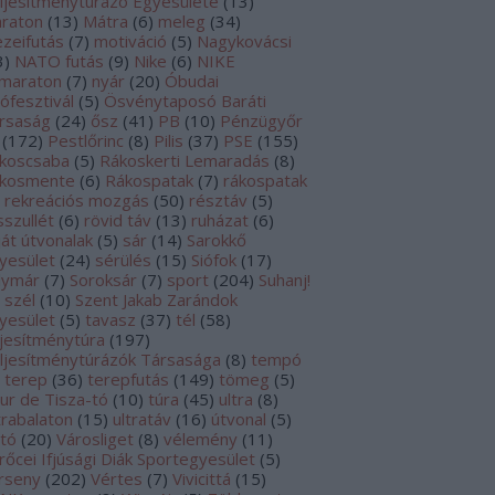
ljesítménytúrázó Egyesülete
(
13
)
raton
(
13
)
Mátra
(
6
)
meleg
(
34
)
zeifutás
(
7
)
motiváció
(
5
)
Nagykovácsi
3
)
NATO futás
(
9
)
Nike
(
6
)
NIKE
lmaraton
(
7
)
nyár
(
20
)
Óbudai
tófesztivál
(
5
)
Ösvénytaposó Baráti
rsaság
(
24
)
ősz
(
41
)
PB
(
10
)
Pénzügyőr
(
172
)
Pestlőrinc
(
8
)
Pilis
(
37
)
PSE
(
155
)
koscsaba
(
5
)
Rákoskerti Lemaradás
(
8
)
kosmente
(
6
)
Rákospatak
(
7
)
rákospatak
rekreációs mozgás
(
50
)
résztáv
(
5
)
sszullét
(
6
)
rövid táv
(
13
)
ruházat
(
6
)
ját útvonalak
(
5
)
sár
(
14
)
Sarokkő
yesület
(
24
)
sérülés
(
15
)
Siófok
(
17
)
lymár
(
7
)
Soroksár
(
7
)
sport
(
204
)
Suhanj!
szél
(
10
)
Szent Jakab Zarándok
yesület
(
5
)
tavasz
(
37
)
tél
(
58
)
ljesítménytúra
(
197
)
ljesítménytúrázók Társasága
(
8
)
tempó
terep
(
36
)
terepfutás
(
149
)
tömeg
(
5
)
ur de Tisza-tó
(
10
)
túra
(
45
)
ultra
(
8
)
trabalaton
(
15
)
ultratáv
(
16
)
útvonal
(
5
)
ltó
(
20
)
Városliget
(
8
)
vélemény
(
11
)
rőcei Ifjúsági Diák Sportegyesület
(
5
)
rseny
(
202
)
Vértes
(
7
)
Vivicittá
(
15
)