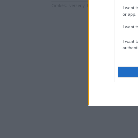
Címkék:
verseny
tanulság
arany
terepfut
I want t
or app.
I want t
I want t
authenti