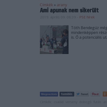
Címkék
»
arany
Ami apunak nem sikerült
2019. április 09. 08:39
-
PSE hírek
Tóth Bendegúz még 
mindenképpen része
is. Ő a potenciális u
Címkék:
család
verseny
dobogó
futás
ar