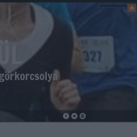
ÜL
 görkorcsolya