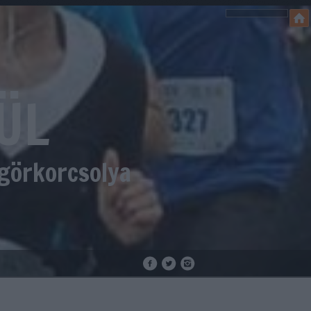
ÜL
 görkorcsolya