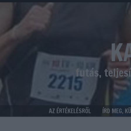
K
futás, telje
AZ ÉRTÉKELÉSRŐL
ÍRD MEG, K