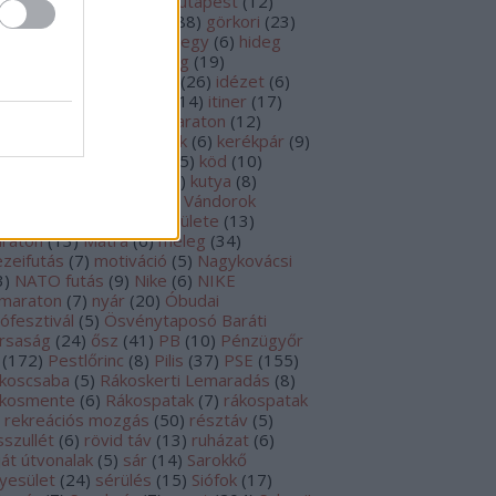
yütt Rákosmentén
(
6
)
Futapest
(
12
)
tás
(
435
)
görkorcsolya
(
88
)
görkori
(
23
)
S óra
(
5
)
Hármashatárhegy
(
6
)
hideg
9
)
hízás
(
5
)
hó
(
23
)
hőség
(
19
)
vösvölgy
(
5
)
idegen toll
(
26
)
idézet
(
6
)
őjárás
(
12
)
Imre-Lőrinc
(
14
)
itiner
(
17
)
omláz
(
6
)
jég
(
8
)
K&H maraton
(
12
)
kes csúcsfutás
(
7
)
képek
(
6
)
kerékpár
(
9
)
rékpárút
(
8
)
Kinizsi100
(
5
)
köd
(
10
)
rtúra
(
6
)
közlekedés
(
41
)
kutya
(
8
)
neáris útvonal
(
6
)
Magyar Vándorok
ljesítménytúrázó Egyesülete
(
13
)
raton
(
13
)
Mátra
(
6
)
meleg
(
34
)
zeifutás
(
7
)
motiváció
(
5
)
Nagykovácsi
3
)
NATO futás
(
9
)
Nike
(
6
)
NIKE
lmaraton
(
7
)
nyár
(
20
)
Óbudai
tófesztivál
(
5
)
Ösvénytaposó Baráti
rsaság
(
24
)
ősz
(
41
)
PB
(
10
)
Pénzügyőr
(
172
)
Pestlőrinc
(
8
)
Pilis
(
37
)
PSE
(
155
)
koscsaba
(
5
)
Rákoskerti Lemaradás
(
8
)
kosmente
(
6
)
Rákospatak
(
7
)
rákospatak
rekreációs mozgás
(
50
)
résztáv
(
5
)
sszullét
(
6
)
rövid táv
(
13
)
ruházat
(
6
)
ját útvonalak
(
5
)
sár
(
14
)
Sarokkő
yesület
(
24
)
sérülés
(
15
)
Siófok
(
17
)