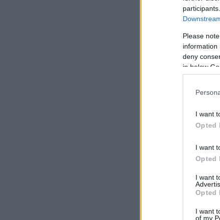
participants
Downstream 
Please note
information 
deny consent
in below Go
Persona
I want t
Opted 
I want t
Opted 
I want 
Advertis
Opted 
I want t
of my P