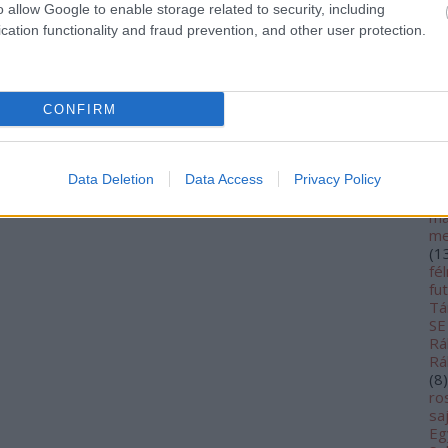
Eg
o allow Google to enable storage related to security, including
fu
cation functionality and fraud prevention, and other user protection.
GP
(
1
hű
id
iz
CONFIRM
Ké
ke
kö
Data Deletion
Data Access
Privacy Policy
li
Te
ma
me
(
1
fé
fu
Tá
SE
Rá
Rá
(
8
)
ro
sa
Eg