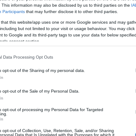
. This information may also be disclosed by us to third parties on the
IA
Pa
Participants
that may further disclose it to other third parties.
(
2
Ko
 that this website/app uses one or more Google services and may gath
ho
including but not limited to your visit or usage behaviour. You may click 
Gr
 to Google and its third-party tags to use your data for below specifi
(
2
ogle consent section.
re
ér
l Data Processing Opt Outs
le
19
o opt-out of the Sharing of my personal data.
Re
ka
In
o opt-out of the Sale of my Personal Data.
Bl
In
A 
Go
to opt-out of processing my Personal Data for Targeted
A 
ing.
Ed
In
el
sz
o opt-out of Collection, Use, Retention, Sale, and/or Sharing
sz
ersonal Data that Is Unrelated with the Purposes for which it