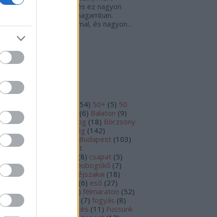
ortsérvvel küzdöttem, és ez nagyon
héz. De mindig hittem magamban.
égedett vagyok magammal, és nagyon…
uventuz.blog.hu
mkék
 km
(
10
)
30 km
(
8
)
40+
(
54
)
50+
(
5
)
50
m
(
17
)
aszfalt
(
7
)
Bakony
(
6
)
Balaton
(
9
)
SZ
(
7
)
betegség
(
18
)
blog
(
18
)
Börzsöny
2
)
BSI
(
48
)
Budai-hegység
(
142
)
dakeszi
(
6
)
Budaörs
(
8
)
Budapest
(
103
)
dapesti Természetbarát
ortszövetség
(
11
)
cipő
(
8
)
csapat
(
5
)
K-Team
(
7
)
dobogó
(
6
)
Dobogókő
(
7
)
hányzás
(
6
)
edzés
(
47
)
éjszakai
(
18
)
tévedés
(
21
)
eredmény
(
6
)
eső
(
27
)
ladás
(
5
)
felkészülés
(
53
)
félmaraton
(
52
)
lmaraton mánia
(
11
)
FER
(
7
)
fogyás
(
8
)
rtepan
(
5
)
foto
(
5
)
frissítés
(
11
)
Fussunk