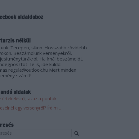
cebook oldaldoboz
tarzis nélkül
tunk. Terepen, síkon. Hosszabb rövidebb
vokon. Beszámolunk versenyekről,
ljesítménytúrákról. Ha írnál beszámolót,
ndégposztot Te is, ide küldd:
mas.regula@outlook.hu Mert minden
lemény számít!
landó oldalak
 értékelésről, azaz a pontok
Mesélnél egy versenyről? Írd meg! Küldd el!
resés