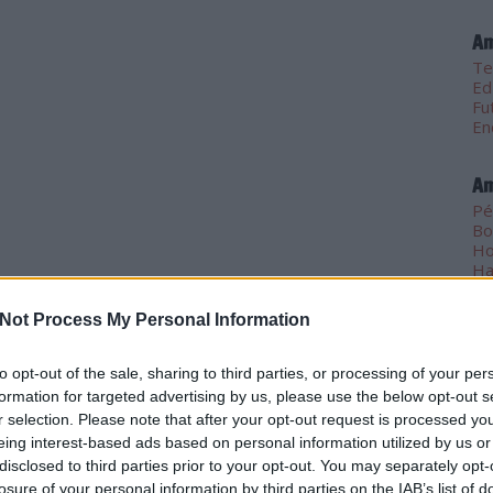
Am
Te
Ed
Fu
En
Am
Pé
Bo
Ho
Ha
Iti
Té
Not Process My Personal Information
Tú
Ki
to opt-out of the sale, sharing to third parties, or processing of your per
formation for targeted advertising by us, please use the below opt-out s
Fr
r selection. Please note that after your opt-out request is processed y
Pa
eing interest-based ads based on personal information utilized by us or
si
disclosed to third parties prior to your opt-out. You may separately opt-
(
2
losure of your personal information by third parties on the IAB’s list of
be