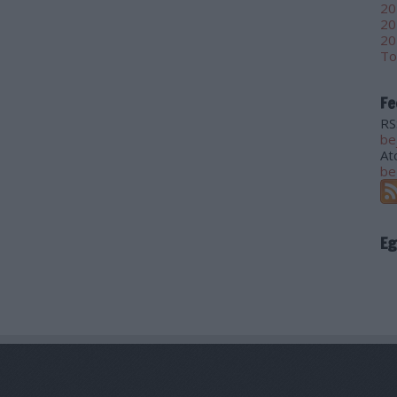
20
20
20
To
Fe
RS
be
At
be
Eg