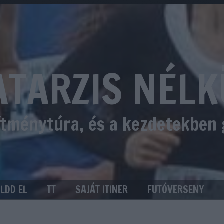
ATARZIS NÉLK
sítménytúra, és a kezdetekben
ÜLDD EL
TT
SAJÁT ITINER
FUTÓVERSENY