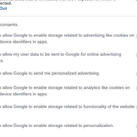
lected.
sp
Out
ne
El
j
consents
o allow Google to enable storage related to advertising like cookies on
evice identifiers in apps.
o allow my user data to be sent to Google for online advertising
Cí
s.
10
k
to allow Google to send me personalized advertising.
BA
(
1
Bu
o allow Google to enable storage related to analytics like cookies on
Bu
evice identifiers in apps.
Sp
D
o allow Google to enable storage related to functionality of the website
do
el
fe
o allow Google to enable storage related to personalization.
fé
Fo