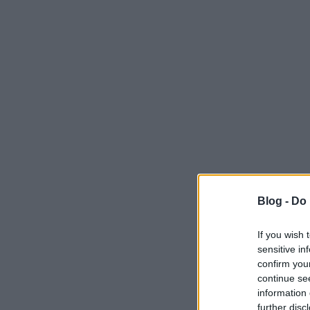
Blog -
Do 
If you wish 
sensitive in
confirm you
continue se
information 
further disc