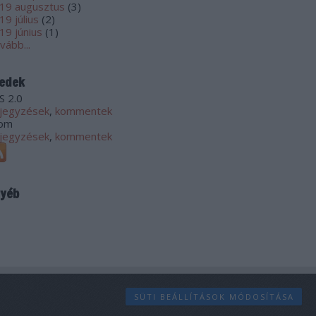
19 augusztus
(
3
)
19 július
(
2
)
19 június
(
1
)
vább
...
edek
S 2.0
jegyzések
,
kommentek
om
jegyzések
,
kommentek
yéb
SÜTI BEÁLLÍTÁSOK MÓDOSÍTÁSA