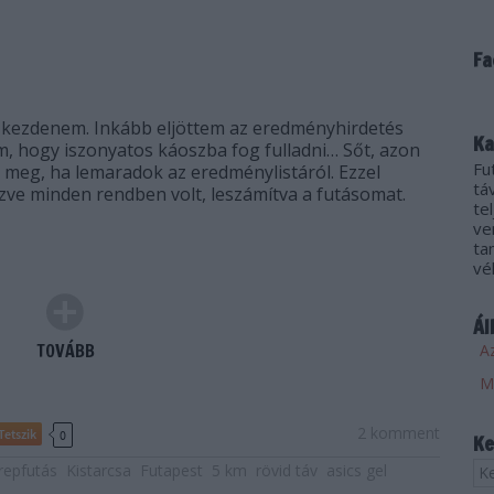
Fa
l kezdenem. Inkább eljöttem az eredményhirdetés
Ka
em, hogy iszonyatos káoszba fog fulladni… Sőt, azon
Fu
meg, ha lemaradok az eredménylistáról. Ezzel
tá
ézve minden rendben volt, leszámítva a futásomat.
te
ve
ta
vé
Ál
TOVÁBB
Az
2
komment
Tetszik
0
Ke
repfutás
Kistarcsa
Futapest
5 km
rövid táv
asics gel