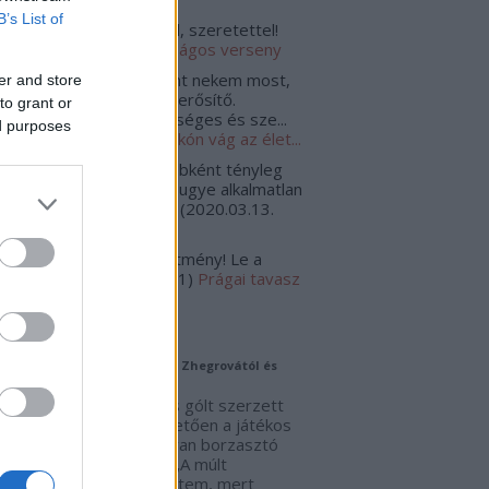
B’s List of
rád:
Gratulálunk, szívből, szeretettel!
021.07.23. 12:26
)
Tanulságos verseny
hári Gizella:
Sokat jelent nekem most,
er and store
gy olvashattam. Jó lélek erősítő.
to grant or
atulálok. Hosszú, egészséges és sze...
ed purposes
020.10.01. 15:40
)
Ha tarkón vág az élet...
gulat:
@padlogaz: Egyébként tényleg
dekes lenne, de erre én ugye alkalmatlan
nnék, mert - egyrészt, ...
(
2020.03.13.
:10
)
Küldj egy jelet
hlaci:
Bámulatos teljesítmény! Le a
lappal!
(
2019.08.05. 21:31
)
Prágai tavasz
ogajánló
Juve továbbra is szabadulna Zhegrovától és
nzáleztől
Chelsea ellen csodálatos gólt szerzett
on Zhegrova, s ezt követően a játékos
mondta, miért is zárt olyan borzasztó
ezont az elmúlt évben: „A múlt
ezonban sokat szenvedtem, mert