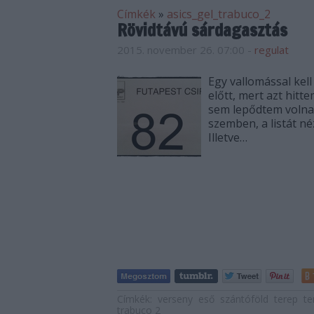
Címkék
»
asics_gel_trabuco_2
Rövidtávú sárdagasztás
2015. november 26. 07:00
-
regulat
Egy vallomással kel
előtt, mert azt hitt
sem lepődtem volna 
szemben, a listát n
Illetve…
Címkék:
verseny
eső
szántóföld
terep
te
trabuco 2