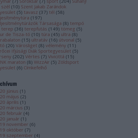
lymár
(
7
)
Soroksár
(
7
)
sport
(
204
)
Suhanj!
szél
(
10
)
Szent Jakab Zarándok
yesület
(
5
)
tavasz
(
37
)
tél
(
58
)
ljesítménytúra
(
197
)
ljesítménytúrázók Társasága
(
8
)
tempó
terep
(
36
)
terepfutás
(
149
)
tömeg
(
5
)
ur de Tisza-tó
(
10
)
túra
(
45
)
ultra
(
8
)
trabalaton
(
15
)
ultratáv
(
16
)
útvonal
(
5
)
ltó
(
20
)
Városliget
(
8
)
vélemény
(
11
)
rőcei Ifjúsági Diák Sportegyesület
(
5
)
rseny
(
202
)
Vértes
(
7
)
Vivicittá
(
15
)
NK maraton
(
8
)
WizzAir
(
5
)
Zöldsport
yesület
(
6
)
Címkefelhő
chívum
20 június
(
1
)
20 május
(
2
)
20 április
(
1
)
20 március
(
3
)
20 február
(
4
)
20 január
(
1
)
19 november
(
6
)
19 október
(
7
)
19 szeptember
(
4
)