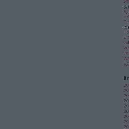
So
(
5
)
Eg
te
Te
(
9
)
To
Ul
vá
Ve
ve
WI
Eg
Ar
20
20
20
20
20
20
20
20
20